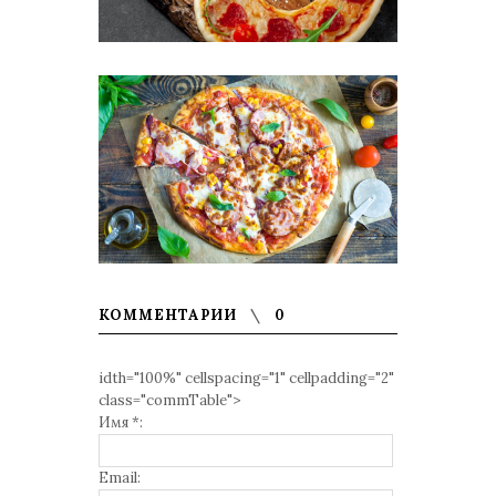
КОММЕНТАРИИ
0
idth="100%" cellspacing="1" cellpadding="2"
class="commTable">
Имя *:
Email: