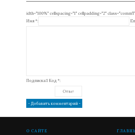
idth="100%" cellspacing="1" cellpadding="2" class="commT
Имя *:
Em
Подписка:1 Код *:
О САЙТЕ
ГЛАВН