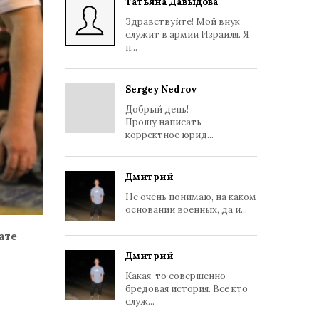
Татьяна Давыдова
Здравствуйте! Мой внук
служит в армии Израиля. Я
п...
Sergey Nedrov
Добрый день!
Прошу написать
корректное юрид...
Дмитрий
Не очень понимаю, на каком
основании военных, да и...
ате
Дмитрий
Какая-то совершенно
бредовая история. Все кто
служ...