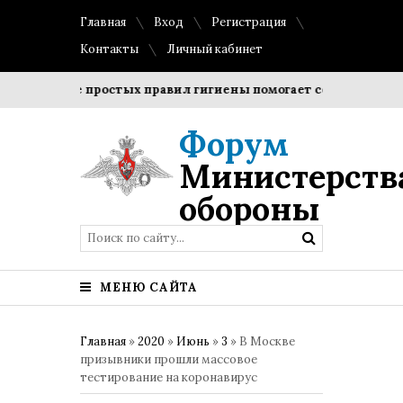
Главная
Вход
Регистрация
Контакты
Личный кабинет
людение простых правил гигиены помогает сохранить прозр
Форум
Министерств
обороны
МЕНЮ САЙТА
Главная
»
2020
»
Июнь
»
3
» В Москве
призывники прошли массовое
тестирование на коронавирус