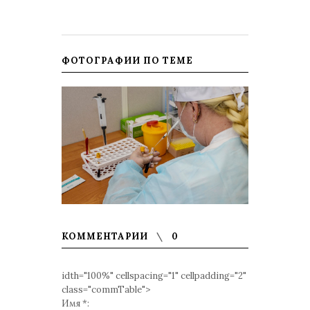
ФОТОГРАФИИ ПО ТЕМЕ
КОММЕНТАРИИ
0
idth="100%" cellspacing="1" cellpadding="2"
class="commTable">
Имя *: