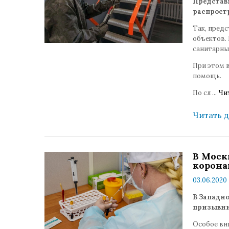
Представ
распрост
Так, пред
объектов.
санитарны
При этом в
помощь.
По сл
...
Чи
Читать 
В Моск
корона
03.06.2020 
В Западн
призывни
Особое вн