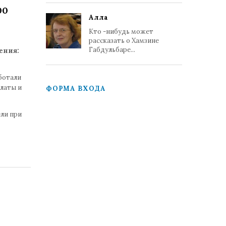
00
Алла
Кто -нибудь может
рассказать о Хамзине
Габдульбаре...
ения:
ботали
алаты и
ФОРМА ВХОДА
ли при