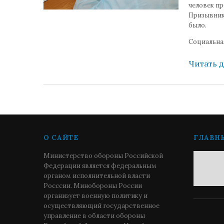
человек пр
Призывник
было.
Социальна
Читать 
О САЙТЕ
ГЛАВН
Министерство обороны Российской
Федерации является федеральным
органом исполнительной власти
Росссии. Минобороны России
организует военную политику и
осуществляющий государственное
управление в области обороны