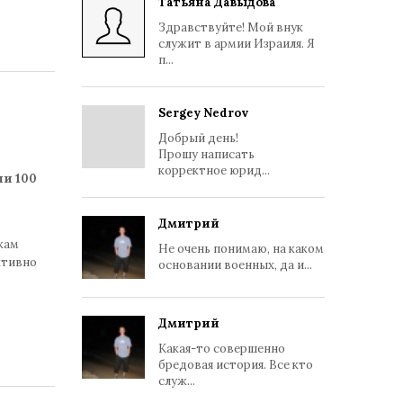
Татьяна Давыдова
Здравствуйте! Мой внук
служит в армии Израиля. Я
п...
Sergey Nedrov
Добрый день!
Прошу написать
корректное юрид...
и 100
Дмитрий
кам
Не очень понимаю, на каком
ктивно
основании военных, да и...
Дмитрий
Какая-то совершенно
бредовая история. Все кто
служ...