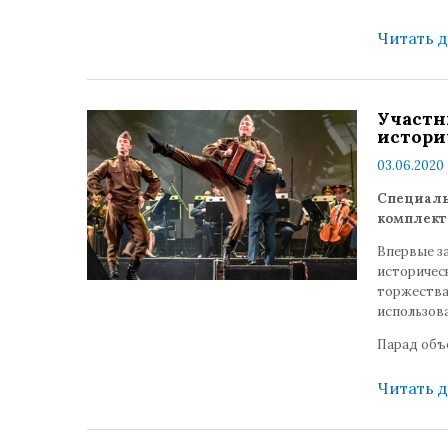
Читать 
Участн
истори
03.06.2020 
Специаль
комплект
Впервые з
историчес
торжества
использов
Парад об
Читать 