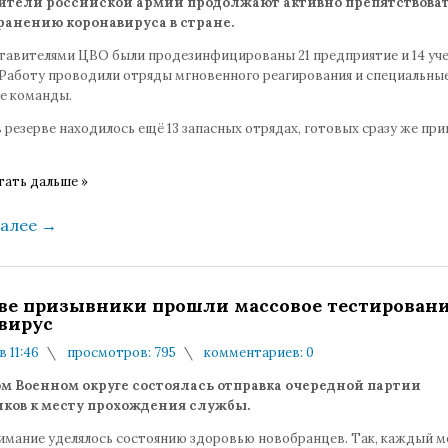
ители российской армии продолжают активно препятствова
ранению коронавируса в стране.
ставителями ЦВО были продезинфицированы 21 предприятие и 14 уч
 Работу проводили отряды мгновенного реагирования и специальны
е команды.
 резерве находилось ещё 13 запасных отрядах, готовых сразу же при
тать дальше »
далее
→
ве призывники прошли массовое тестировани
вирус
в 11:46
просмотров: 795
комментариев: 0
ом Военном округе состоялась отправка очередной партии
ков к месту прохождения службы.
имание уделялось состоянию здоровью новобранцев. Так, каждый 