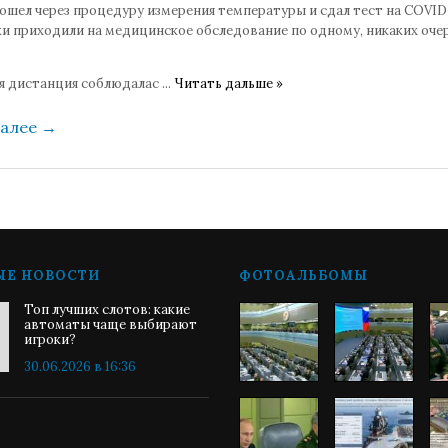
ошел через процедуру измерения температуры и сдал тест на COVID-
и приходили на медицинское обследование по одному, никаких оче
я дистанция соблюдалас
...
Читать дальше »
далее
→
ЫЕ НОВОСТИ
ФОТОАЛЬБОМЫ
Топ лучших слотов: какие
автоматы чаще выбирают
игроки?
30.06.2026 в 16:36