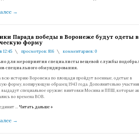
далее
→
ики Парада победы в Воронеже будут одеты в
ческую форму
в 12:45
просмотров: 816
комментариев: 0
но для мероприятия специалисты вещевой службы подобрал
ов специального обмундирования.
а всю историю Воронежа по площади пройдут военные, одетые в
кую форму, копирующую образец 1943 года. Дополнительно участни
 выдадут специальное оружие: винтовки Мосина и ППШ, которые а
ались во времена ВОВ.
ъединит
...
Читать дальше »
далее
→