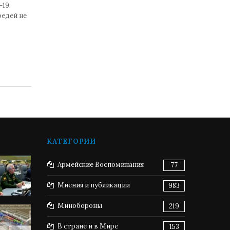
19.
редей не
КАТЕГОРИИ
Армейские Воспоминания
77
Мнения и публикации
983
Минобороны
219
В стране и в Мире
153