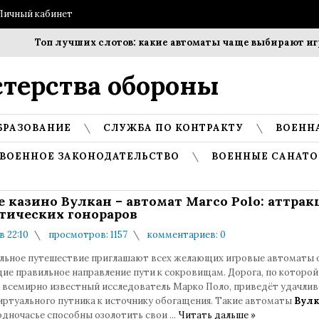
Личный кабинет
Топ лучших слотов: какие автоматы чаще выбирают игроки
терства обороны
БРАЗОВАНИЕ
СЛУЖБА ПО КОНТРАКТУ
ВОЕНН
ВОЕННОЕ ЗАКОНОДАТЕЛЬСТВО
ВОЕННЫЕ САНАТО
е казино Вулкан – автомат Marco Polo: аттра
тических гонораров
в 22:10
просмотров: 1157
комментариев: 0
ельное путешествие приглашают всех желающих игровые автоматы 
ие правильное направление пути к сокровищам. Дорога, по которой
 всемирно известный исследователь Марко Поло, приведёт удачлив
виртуального путника к источнику обогащения. Такие автоматы
Вул
одночасье способны озолотить свои
...
Читать дальше »