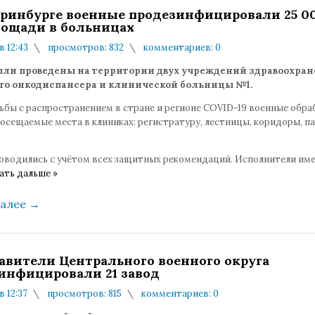
еринбурге военные продезинфицировали 25 0
лощади в больницах
в 12:43
просмотров: 832
комментариев: 0
ыли проведены на территории двух учреждений здравоохран
го онкодиспансера и клинической больницы №1.
рьбы с распространением в стране и регионе COVID-19 военные обра
осещаемые места в клиниках: регистратуру, лестницы, коридоры, п
оводились с учётом всех защитных рекомендаций. Исполнители име
ать дальше »
далее
→
авители Центрального военного округа
инфицировали 21 завод
в 12:37
просмотров: 815
комментариев: 0