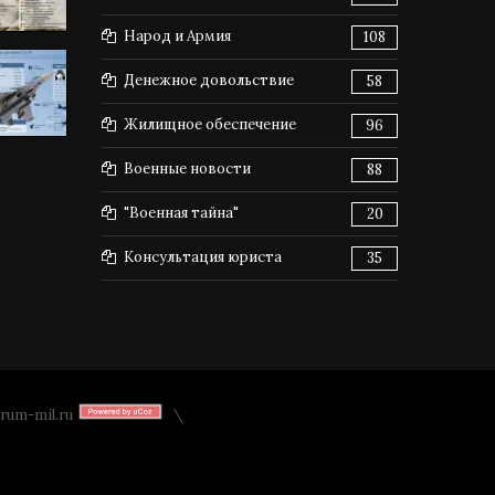
Народ и Армия
108
Денежное довольствие
58
Жилищное обеспечение
96
Военные новости
88
"Военная тайна"
20
Консультация юриста
35
rum-mil.ru