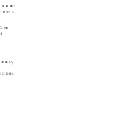
а после
ность,
Блек
и
кнопку
жений.