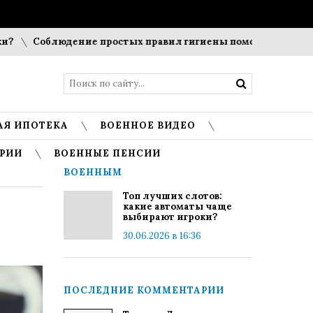
юдение простых правил гигиены помогает сохранить прозрач
АЯ ИПОТЕКА
ВОЕННОЕ ВИДЕО
РИИ
ВОЕННЫЕ ПЕНСИИ
ВОЕННЫМ
Топ лучших слотов:
какие автоматы чаще
выбирают игроки?
30.06.2026 в 16:36
ПОСЛЕДНИЕ КОММЕНТАРИИ