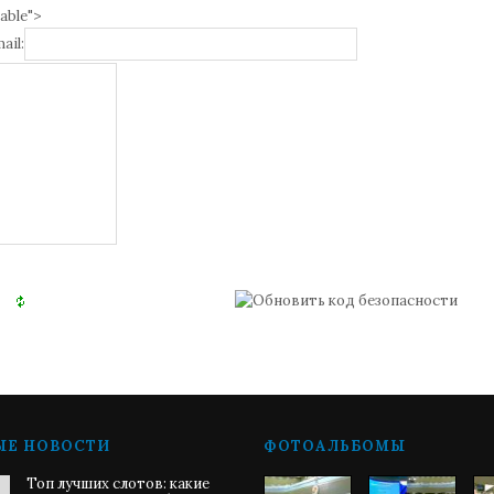
able">
ail:
ЫЕ НОВОСТИ
ФОТОАЛЬБОМЫ
Топ лучших слотов: какие