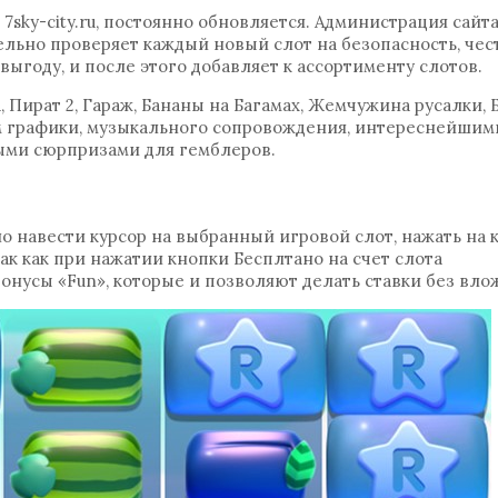
7sky-city.ru, постоянно обновляется. Администрация сайт
льно проверяет каждый новый слот на безопасность, чест
ыгоду, и после этого добавляет к ассортименту слотов.
 Пират 2, Гараж, Бананы на Багамах, Жемчужина русалки, 
м графики, музыкального сопровождения, интереснейшим
ыми сюрпризами для гемблеров.
о навести курсор на выбранный игровой слот, нажать на 
так как при нажатии кнопки Бесплтано на счет слота
онусы «Fun», которые и позволяют делать ставки без вло