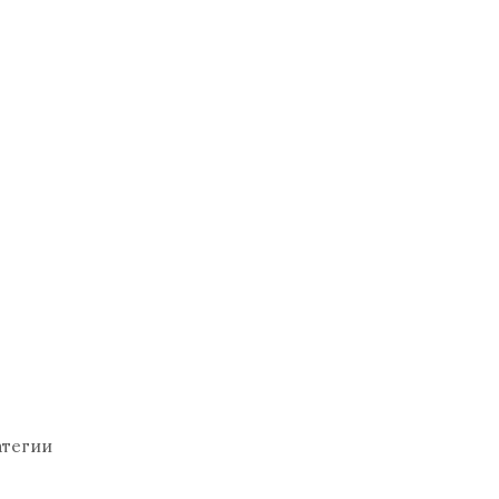
атегии