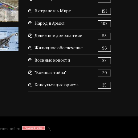
В стране и в Мире
153
Народ и Армия
108
Денежное довольствие
58
Жилищное обеспечение
96
Военные новости
88
"Военная тайна"
20
Консультация юриста
35
rum-mil.ru