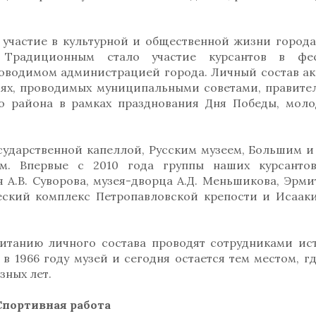
участие в культурной и общественной жизни города
. Традиционным стало участие курсантов в фес
роводимом администрацией города. Личный состав а
иях, проводимых муниципальными советами, правите
о района в рамках празднования Дня Победы, мол
сударственной капеллой, Русским музеем, Большим 
м. Впервые с 2010 года группы наших курсанто
 А.В. Суворова, музея-дворца А.Д. Меньшикова, Эрм
ческий комплекс Петропавловской крепости и Исаак
итанию личного состава проводят сотрудниками ис
 1966 году музей и сегодня остается тем местом, гд
зных лет.
Спортивная работа