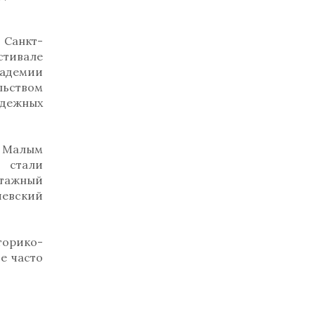
 Санкт-
тивале
кадемии
льством
одежных
и Малым
в стали
итажный
иевский
торико-
е часто