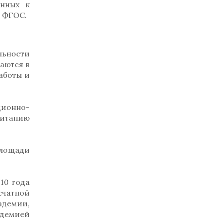
енных к
м ФГОС.
льности
аются в
аботы и
ионно-
итанию
площади
10 года
ечатной
адемии,
адемией