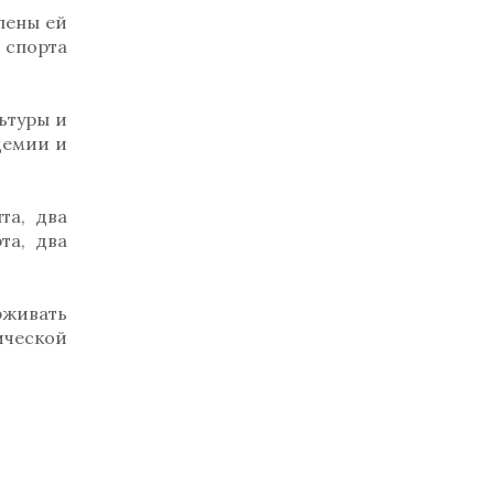
лены ей
 спорта
ьтуры и
демии и
та, два
та, два
рживать
ческой