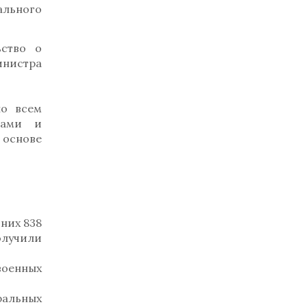
ального
ьство о
инистра
по всем
тами и
 основе
них 838
олучили
оенных
альных