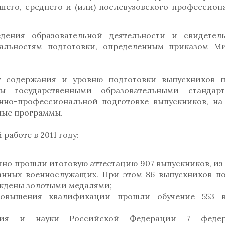
шего, среднего и (или) послевузовского профессион
ения образовательной деятельности и свидетел
иальностям подготовки, определенным приказом М
у содержания и уровню подготовки выпускников 
ны государственными образовательными стандар
но-профессиональной подготовке выпускников, на
ные программы.
аботе в 2011 году:
шно прошли итоговую аттестацию 907 выпускников, из 
ранных военнослужащих. При этом 86 выпускников п
раждены золотыми медалями;
повышения квалификации прошли обучение 553 в
ния и науки Российской Федерации 7 федер