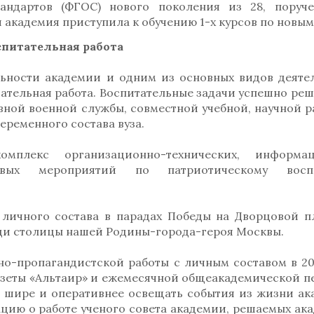
тандартов (ФГОС) нового поколения из 28, поруч
я академия приступила к обучению 1-х курсов по новы
спитательная работа
льности академии и одним из основных видов деяте
тательная работа. Воспитательные задачи успешно реш
вной военной службы, совместной учебной, научной р
еременного состава вуза.
плекс организационно-технических, информац
говых мероприятий по патриотическому восп
 личного состава в парадах Победы на Дворцовой 
ди столицы нашей Родины-города-героя Москвы.
о-пропагандистской работы с личным составом в 20
зеты «Альтаир» и ежемесячной общеакадемической п
о шире и оперативнее освещать события из жизни ак
цию о работе ученого совета академии, решаемых ак