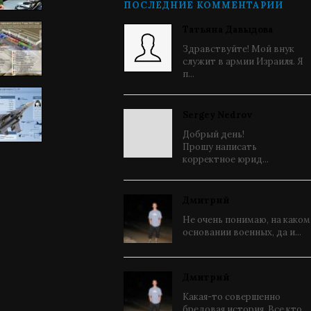
ПОСЛЕДНИЕ КОММЕНТАРИИ
Татьяна Давыдова
Здравствуйте! Мой внук
служит в армии Израиля. Я
п...
Sergey Nedrov
Добрый день!
Прошу написать
корректное юрид...
Дмитрий
Не очень понимаю, на каком
основании военных, да и...
Дмитрий
Какая-то совершенно
бредовая история. Все кто