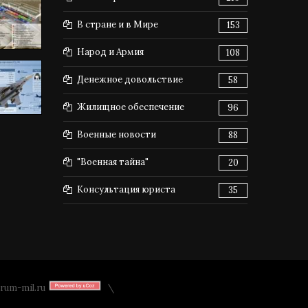
В стране и в Мире
153
Народ и Армия
108
Денежное довольствие
58
Жилищное обеспечение
96
Военные новости
88
"Военная тайна"
20
Консультация юриста
35
rum-mil.ru