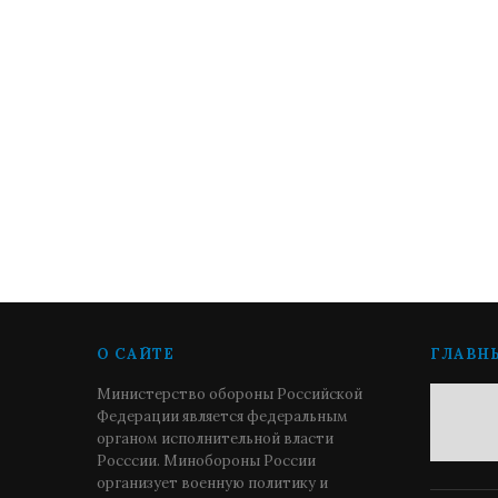
О САЙТЕ
ГЛАВН
Министерство обороны Российской
Федерации является федеральным
органом исполнительной власти
Росссии. Минобороны России
организует военную политику и