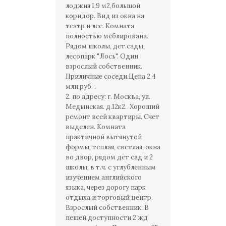
лоджия 1,9 м2,большой
коридор. Вид из окна на
театр и лес. Комната
полностью меблирована.
Рядом школы, дет.сады,
лесопарк "Лось". Один
взрослый собственник.
Приличные соседи.Цена 2,4
млн.руб. .
2. по адресу: г. Москва, ул.
Медынская. д.12к2. Хороший
ремонт всей квартиры. Счет
выделен. Комната
практичной вытянутой
формы, теплая, светлая, окна
во двор, рядом дет сад и 2
школы, в т.ч. с углубленным
изучением английского
языка, через дорогу парк
отдыха и торговый центр.
Взрослый собственник. В
пешей доступности 2 жд