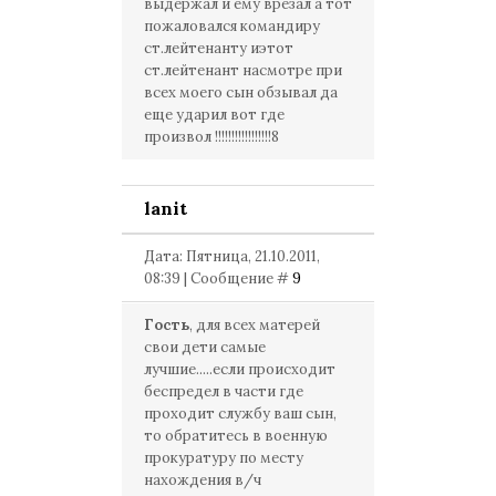
выдержал и ему врезал а тот
пожаловался командиру
ст.лейтенанту иэтот
ст.лейтенант насмотре при
всех моего сын обзывал да
еще ударил вот где
произвол !!!!!!!!!!!!!!!!!8
lanit
Дата: Пятница, 21.10.2011,
08:39 | Сообщение #
9
Гость
, для всех матерей
свои дети самые
лучшие.....если происходит
беспредел в части где
проходит службу ваш сын,
то обратитесь в военную
прокуратуру по месту
нахождения в/ч