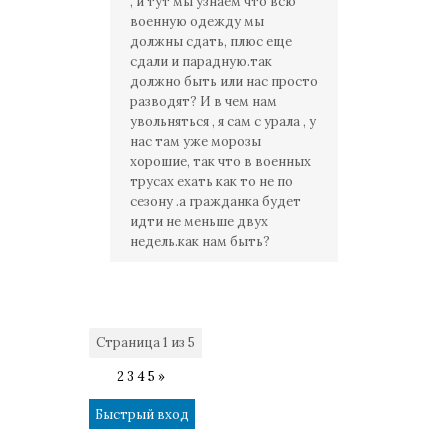
, и тут мы узнаем что всю
военную одежду мы
должны сдать, плюс еще
сдали и парадную.так
должно быть или нас просто
разводят? И в чем нам
увольняться , я сам с урала , у
нас там уже морозы
хорошие, так что в военных
трусах ехать как то не по
сезону .а гражданка будет
идти не меньше двух
недель.как нам быть?
Страница
1
из
5
1
2
3
4
5
»