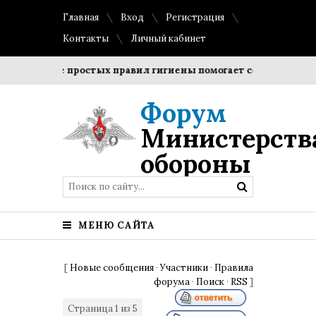
Главная
Вход
Регистрация
Контакты
Личный кабинет
юдение простых правил гигиены помогает сохранить прозрач
Форум
Министерств
обороны
МЕНЮ САЙТА
[
Новые сообщения
·
Участники
·
Правила
форума
·
Поиск
·
RSS
]
Страница
1
из
5