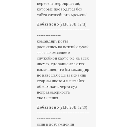
перечень мероприятий,
которые проводятся без
учёта служебного времени!
Добавлено
(21.10.2011, 12:11)
-------------------------------
--------------
командиру роты!!!
распишись на всякий случай
за ознакомление в
служебной карточке на всех
листах, где записываются
взыскания, что бы командир
не навешал ещё взысканий
старым числом и пытайся
обжаловать через суд
неправомерность
увольнения...
Добавлено
(21.10.2011, 12:19)
-------------------------------
--------------
если в возбуждении