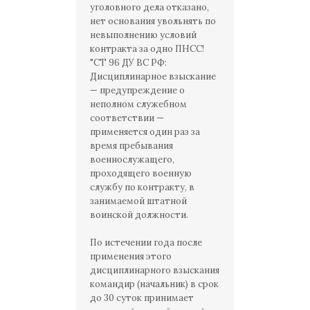
уголовного дела отказано,
нет основания увольнять по
невыполнению условий
контракта за одно ПНСС!
"СТ 96 ДУ ВС РФ:
Дисциплинарное взыскание
— предупреждение о
неполном служебном
соответствии —
применяется один раз за
время пребывания
военнослужащего,
проходящего военную
службу по контракту, в
занимаемой штатной
воинской должности.
По истечении года после
применения этого
дисциплинарного взыскания
командир (начальник) в срок
до 30 суток принимает