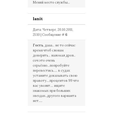
Меняй место службы...
lanit
Дата: Четверг, 20.10.2011,
21:10 | Сообщение #
6
Гость
, дааа... не то сейчас
время чтоб слонам
доверять... наломал дров..
соч это очень
серьёзно...попробуйте
перевестись..... в судах
устаните доказывать свою
правоту....процентов 99 что
вас уволят.... ищите
знакомых при больших
звездах..другого варианта
нет.....