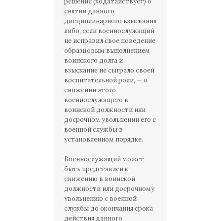
решение (ходатайствует) о
снятии данного
дисциплинарного взыскания
либо, если военнослужащий
не исправил свое поведение
образцовым выполнением
воинского долга и
взыскание не сыграло своей
воспитательной роли, — о
снижении этого
военнослужащего в
воинской должности или
досрочном увольнении его с
военной службы в
установленном порядке.
Военнослужащий может
быть представлен к
снижению в воинской
должности или досрочному
увольнению с военной
службы до окончания срока
действия данного