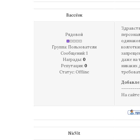
Вассёок
Здравств
Рядовой
персонал
одинаков
Группа: Пользователи
колготки
Сообщений:
1
запрещен
Награды:
0
даже на 
Репутация:
0
никаких 
Статус:
Offline
требоват
Добавле
----------
На сайте
NicVit