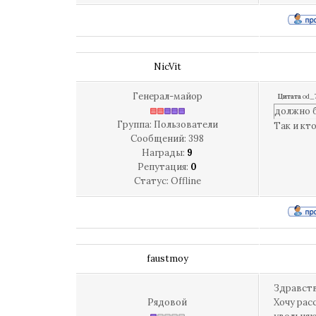
NicVit
Генерал-майор
Цитата
od_
должно б
Группа: Пользователи
Так и кт
Сообщений:
398
Награды:
9
Репутация:
0
Статус:
Offline
faustmoy
Здравств
Рядовой
Хочу рас