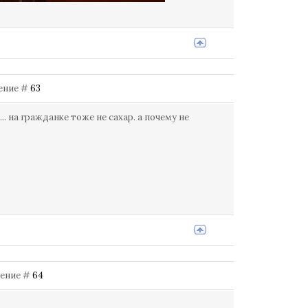
щение #
63
.. на гражданке тоже не сахар. а почему не
бщение #
64