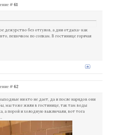
бщение #
61
ое дежурство без отгулов, а дни отдыха- как
авто, пешочком по сопкам. В гостинице горячая
бщение #
62
 выходные ни кто не дает, да и после нарядов они
бы, мы тоже жили в гостинице, так там воды
ка, а порой и холодную выключали, вот тога
..