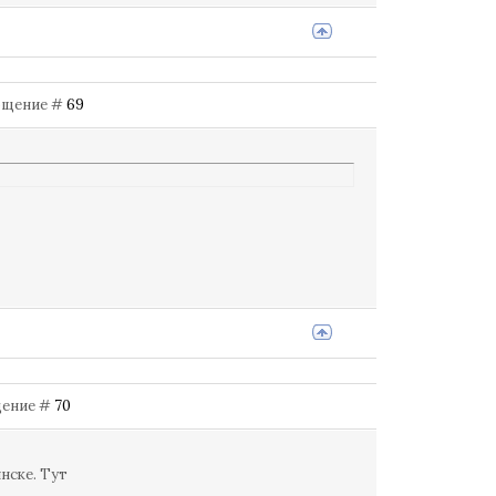
ообщение #
69
бщение #
70
нске. Тут