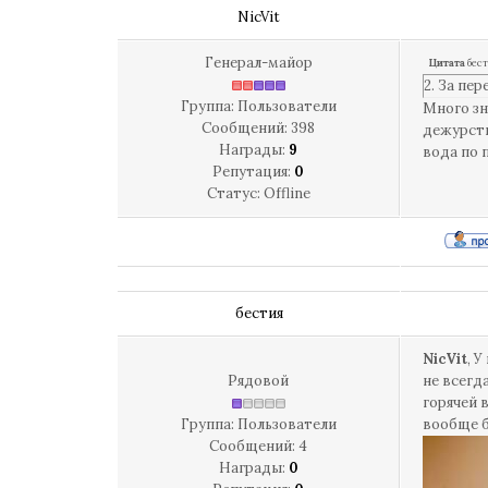
NicVit
Генерал-майор
Цитата
бес
2. За пе
Группа: Пользователи
Много зн
Сообщений:
398
дежурств
Награды:
9
вода по 
Репутация:
0
Статус:
Offline
бестия
NicVit
, 
Рядовой
не всегд
горячей 
Группа: Пользователи
вообще б
Сообщений:
4
Награды:
0