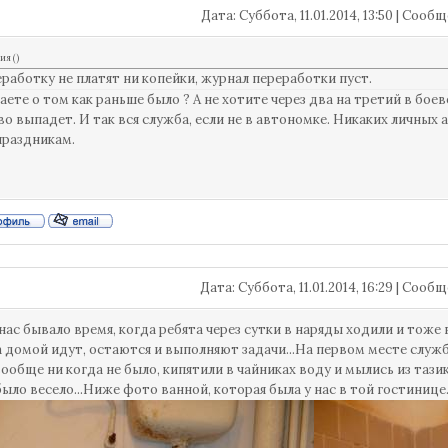
Дата: Суббота, 11.01.2014, 13:50 | Соо
тия
(
)
реработку не платят ни копейки, журнал переработки пуст.
аете о том как раньше было ? А не хотите через два на третий в боев
о выпадет. И так вся служба, если не в автономке. Никаких личных 
праздникам.
Дата: Суббота, 11.01.2014, 16:29 | Соо
У нас бывало время, когда ребята через сутки в наряды ходили и тоже
а домой идут, остаются и выполняют задачи...На первом месте служ
вообще ни когда не было, кипятили в чайниках воду и мылись из тази
ыло весело...Ниже фото ванной, которая была у нас в той гостинице.