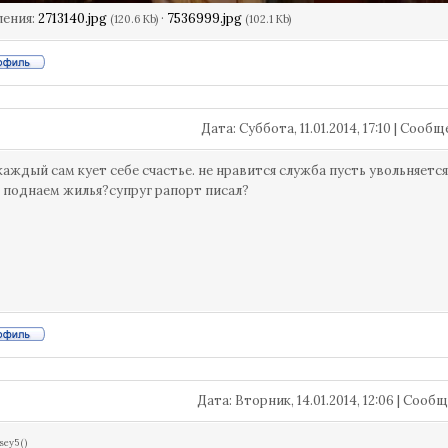
ления:
2713140.jpg
·
7536999.jpg
(120.6 Kb)
(102.1 Kb)
Дата: Суббота, 11.01.2014, 17:10 | Сооб
 каждый сам кует себе счастье. не нравится служба пусть увольняется.
а поднаем жилья?супруг рапорт писал?
Дата: Вторник, 14.01.2014, 12:06 | Соо
sey5
(
)