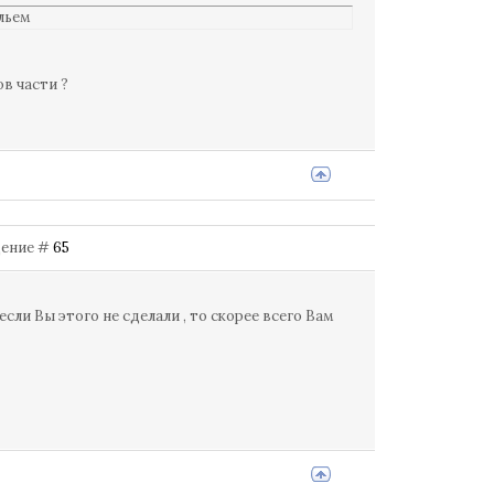
льем
в части ?
бщение #
65
сли Вы этого не сделали , то скорее всего Вам