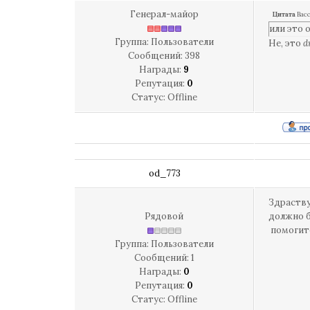
Генерал-майор
Цитата
Вас
или это 
Группа: Пользователи
Не, это
d
Сообщений:
398
Награды:
9
Репутация:
0
Статус:
Offline
od_773
Здраству
Рядовой
должно б
помогите
Группа: Пользователи
Сообщений:
1
Награды:
0
Репутация:
0
Статус:
Offline