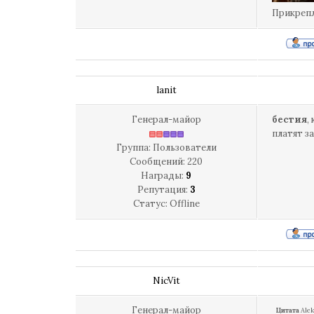
Прикреп
lanit
Генерал-майор
бестия
,
платят з
Группа: Пользователи
Сообщений:
220
Награды:
9
Репутация:
3
Статус:
Offline
NicVit
Генерал-майор
Цитата
Alek