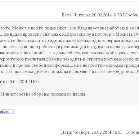
Дата: Четверг, 20.02.2014, 11:53 | Соо
уйте. Может мне кто подскажет...я из Владивостока,работаю в вое
....ожидали проверку сначала с Хабаровска,ну а потом и с Москвы. 
о-а это:Белый халат на лодонь ниже колена,под ним черная юбка на 
...но есть одно но-я работаю в реанимации и ходим на наркозы в опе
а(опираясь на санпин).....а в дальнейшем как сказали,якобы уже есть
территорию госпиталя должны заходить в строгом костюме и это чер
джинс и прочей свободной формы.....мне не понятно одно,мы гражда
ь....это на самом деле мы должны выполнять или это очередной за.
но
(20.02.2014, 11:53)
-----------------------------------
 Министерства обороны приказа не нашла
Дата: Четверг, 20.02.2014, 16:55 | Соо