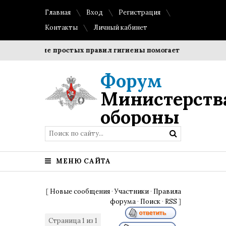
Главная
Вход
Регистрация
Контакты
Личный кабинет
Соблюдение простых правил гигиены помогает сохранить про
Форум
Министерств
обороны
МЕНЮ САЙТА
[
Новые сообщения
·
Участники
·
Правила
форума
·
Поиск
·
RSS
]
Страница
1
из
1