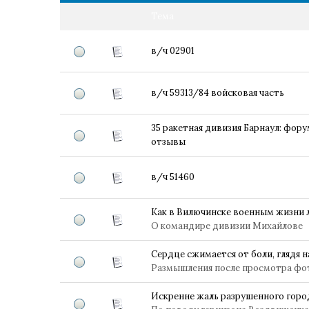
Тема
в/ч 02901
в/ч 59313/84 войсковая часть
35 ракетная дивизия Барнаул: форум
отзывы
в/ч 51460
Как в Вилючинске военным жизни
О командире дивизии Михайлове
Сердце сжимается от боли, глядя н
Размышления после просмотра фо
Искренне жаль разрушенного горо