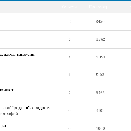
Ответы
Просмотры
2
8450
5
11742
, адрес, вакансии,
8
20158
1
5103
 ломают
2
9763
а свой "родной" аэродром.
0
4102
тографий
дка
0
4000