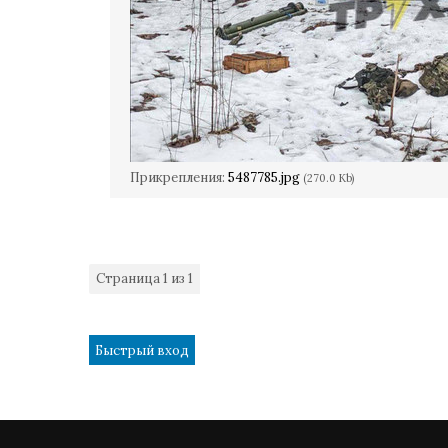
Прикрепления:
5487785.jpg
(270.0 Kb)
Страница
1
из
1
1