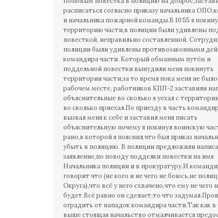
Поповым повестка в полицию на допрос,застави
расписаться согласно приказу начальника ОПО,
и начальника пожарной команды.В 10:55 я покин
территорию части,в полиции были удивлены по
повесткой, неправильно составленной. Сотрудн
полиции были удивлены противозаконными де
командира части. Который обманным путём и
поддельной повестки вынудили меня покинуть
территории части,за то время пока меня не было
рабочем месте, работников КПП-2 заставили на
объяснительные во сколько я уехал с территории
во сколько приехал.По приезду в часть команди
вызвал меня к себе и заставил меня писать
объяснительную почему я покинул воинскую час
рано,в которой я пояснил,что был приказ начал
убыть в полицию. В полиции предложили напис
заявление,по поводу подделки повестки на имя
Начальника полиции и в прокуратуру.И команди
говорит что (не кого и не чего не боюсь,не полиц
Округа),что всё у него схвачено,что ему не чего 
будет.Всё равно он сделает,то что задумал.Про
оградить от нападок командира части.Так как в
выше стоящая начальство отмалчивается предо