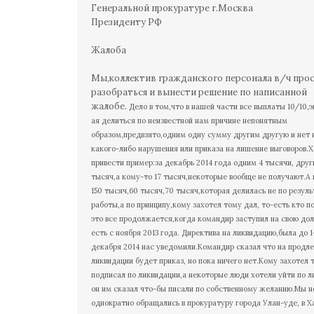
Генеральной прокуратуре г.Москва
Президенту РФ
Жалоба
Мы,коллектив гражданского персонала в/ч про
разобраться и вынести решение по написанной
жалобе.
Дело в том,что в нашей части все выплаты 10/10,э
ая делиться по неизвестной нам причине непонятным
образом,предвзято,одним одну сумму другим другую и нет н
какого-либо нарушения или приказа на лишение выговоров.
привести пример:за декабрь 2014 года одним 4 тысячи, друг
тысяч,а кому-то 17 тысяч,некоторые вообще не получают.
150 тысяч,60 тысяч,70 тысяч,которая делилась не по резул
работы,а по принципу,кому захотел тому дал, то-есть кто п
это все продолжается,когда командир заступил на свою до
есть с ноября 2013 года. Директива на ликвидацию,была до 1
декабря 2014 нас уведомили.Командир сказал что на продл
ликвидации будет приказ, но пока ничего нет.Кому захотел 
подписал по ликвидации,а некоторые люди хотели уйти по л
он им сказал что-бы писали по собственному желанию.Мы н
однократно обращались в прокуратуру города Улан-уде, в Х