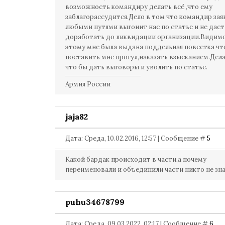
возможность командиру делать всё ,что ему
заблагорассудится.Дело в том что командир зая
любыми путями выгонит нас по статье и не даст
доработать до ликвидации организации.Видимо
этому мне была выдана поддельная повестка чт
поставить мне прогул,наказать взысканием.Дела
что бы дать выговоры и уволить по статье.
Армия России
jaja82
Дата: Среда, 10.02.2016, 12:57 | Сообщение #
5
Какой бардак происходит в части,а почему
переименовали и объединили части никто не зн
puhu34678799
Дата: Среда, 09.03.2022, 02:17 | Сообщение #
6