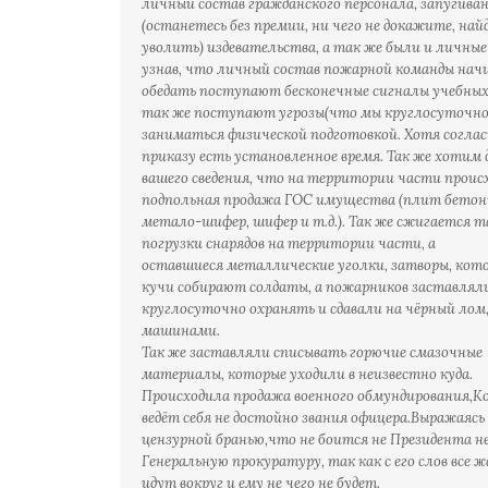
личный состав гражданского персонала, запугива
(останетесь без премии, ни чего не докажите, най
уволить) издевательства, а так же были и личные
узнав, что личный состав пожарной команды нач
обедать поступают бесконечные сигналы учебных
так же поступают угрозы(что мы круглосуточно
заниматься физической подготовкой. Хотя согла
приказу есть установленное время. Так же хотим 
вашего сведения, что на территории части прои
подпольная продажа ГОС имущества (плит бетон
метало-шифер, шифер и т.д.). Так же сжигается т
погрузки снарядов на территории части, а
оставшиеся металлические уголки, затворы, кото
кучи собирают солдаты, а пожарников заставлял
круглосуточно охранять и сдавали на чёрный лом,
машинами.
Так же заставляли списывать горючие смазочные
материалы, которые уходили в неизвестно куда.
Происходила продажа военного обмундирования,К
ведёт себя не достойно звания офицера.Выражаясь
цензурной бранью,что не боится не Президента н
Генеральную прокуратуру, так как с его слов все 
идут вокруг и ему не чего не будет.