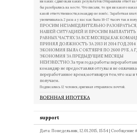
ни каких сдвигов,ни каких результатов.Отправляли ответ на 
бы разобрались на месте. Что писали, то зря ни какого нака
какой ответственности,командир не
понё
с. Заработная плат
увеличивалась 2 раза а у нас как была 16-17 тысяч так и пол
ПРОСИМ НЕЗАМЕДЛИТЕЛЬНО РАЗОБРАТЬСЯ
НАШЕЙ СИТУАЦИЕЙ И ПРОСИМ ВЫПЛАТИТЬ 
РАВНЫХ ЧАСТЯХ ЗА ВСЕ МЕСЯЦЫ,КАК КОМАН
ПРИНЯЛ ДОЛЖНОСТЬ ЗА 2013 И 2014 ГОД.2014
ЭКОНОМИЯ БЫЛА С ОКТЯБРЯ ПО 2600 РУБ, А 
ЭКОНОМИЯ ЗА ПРЕДЫДУЩИЕ МЕСЯЦЫ
НЕИЗВЕСТНО.За три года работы переработан
командир не предоставлял отгулы и не оплачива
переработанное время,мотивируя тем,что мы и 
получаем.
Подписались 12 человек,оригинал отправляем почтой.
ВОЕННАЯ ИПОТЕКА
support
Дата: Понедельник, 12.01.2015, 15:54 | Сообщение