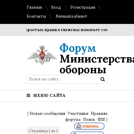
Главная
Вход
Регистрация
Контакты
Личный кабинет
ение простых правил гигиены помогает сохранить прозрачно
Форум
Министерств
обороны
МЕНЮ САЙТА
[
Новые сообщения
·
Участники
·
Правила
форума
·
Поиск
·
RSS
]
Страница
1
из
1