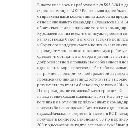
В настоящее время я работаю в в/ч 59313/84 в 
стрелка команды ВОХР.Ранее в ваш адрес была
отправлена нами коллективная жалоба на предв
отношения нашего командира Курмалеева.Х.И.
обратиться сама,по причине того,что командир
Курмалеев заявил всем что консультировался со
начальством,и будет выгонять всех кто подпис
и Округ его поддерживает мне лично заявил,что
переведёт меня на ниже оплачиваемую работу,в
сделает чтобы дать выговора и уволить по стат
добросовестно выполняла свои обязанности не 
одного выговора, прогулов,не было больничных
награждена поощрительной грамотой за усерди
проявленную инициативу,достигнутые высокие
результаты по итогам боевой подготовки 2014 г
И с переводом не согласна.У меня трое детей
наиждевение,самый маленький 5 лет.На счету к
копейка и я в отличии приближённых к командир
получаю больших премий.Вот только один прим
слухам:Начальник секретной части г п ВС Костыр
получает в конце года экономию 50 т.р и пример
200 т.р,несмотря на то,что все свои служебные 