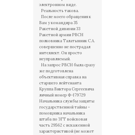
электронном виде.
Реальность такова.
После моего обращения к
Вам у командира 35
Ракетной дивизии 33
Ракетной армии РВСН
полковника Талатынник С.А.
совершенно не пострадал
интеллект. Он просто
неуправляемый.
На запрос РВСН была сразу
же подготовлена
объективная справка на
старшего лейтенанта
Круппа Виктора Сергеевича
личный номер Ф-179729
Начальника службы защиты
государственной тайны –
помощника начальника
штаба по ЗГТ войсковая
часть 29562 с искаженной
характеристикой (не может