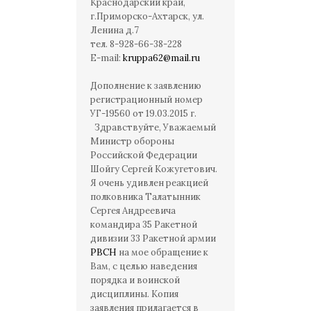
Краснодарский край,
г.Приморско-Ахтарск, ул.
Ленина д.7
тел. 8-928-66-38-228
Е-mail:
kruppa62@mail.ru
Дополнение к заявлению
регистрационный номер
УГ-19560 от 19.03.2015 г.
Здравствуйте, Уважаемый
Министр обороны
Российской Федерации
Шойгу Сергей Кожугетович.
Я очень удивлен реакцией
полковника Талатынник
Сергея Андреевича
командира 35 Ракетной
дивизии 33 Ракетной армии
РВСН
на мое обращение к
Вам, с целью наведения
порядка и воинской
дисциплины. Копия
заявления прилагается в