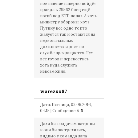
повышение наверно пойдёт
правда в 29562 боец ещё
погиб под БТР попал. А хоть
министру обороны, хоть
Путину все одно те кто
жалуется так и остаются на
первоначальных
должностях и рост по
службе прекращается. Тут
все готовы перевестись
хоть куда служить
невозможно.
warezxx87
Дата: Пятница, 03.06.2016,
04:15 | Сообщение #
6
Дали бы солдатам патроны
и они бы застрелились,
видимо у команда лапа