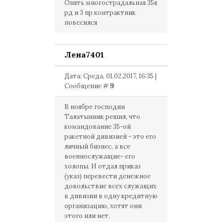
Опять многострадальная 35я
рд и 3 пр контрактник
повесился
Лена7401
Дата: Среда, 01.02.2017, 16:35 |
Сообщение #
9
В ноябре господин
Талатынник решил, что
командование 35-ой
ракетной дивизией - это его
личный бизнес, а все
военнослужащие- его
холопы. И отдал приказ
(указ) перевести денежное
довольствие всех служащих
в дивизии в одну кредитную
организацию, хотят они
этого или нет.