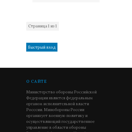
Страница
1
из
1
1
О САЙТЕ
Министерство обороны Российской
Федерации является федеральным
органом исполнительной власти
Росссии. Минобороны России
организует военную политику и
осуществляющий государственное
управление в области обороны