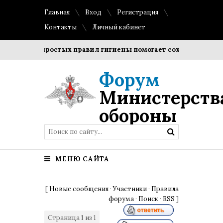
Главная
Вход
Регистрация
Контакты
Личный кабинет
дение простых правил гигиены помогает сохранить прозрач
Форум
Министерств
обороны
МЕНЮ САЙТА
[
Новые сообщения
·
Участники
·
Правила
форума
·
Поиск
·
RSS
]
Страница
1
из
1