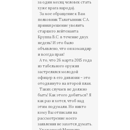
за один месяц человек стать
хуже врага народа).
За мое обращение к Вам
полковник Талатынник С.А.
принял решение уволить
старшего лейтенанта
Круппа В.С. в течение двух
недель! И это было
объявлено, что он командир
и всегда прав!
А то, что 26 марта 2015 года
из табельного оружия
застрелился молодой
офицер в его дивизии – это
отодвинуто на второй план.
Таких случаев не должно
быть! Как этого добиться? Я
как раз и хотел, чтоб над
этим подумали. Но никто
кому Вы отписали на
рассмотрение моего
заявления не захотел думать.
Уважаемый Министр