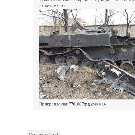
вывозит тела.
Прикрепления:
7701067.jpg
(240.0 Kb)
Страница
1
из
1