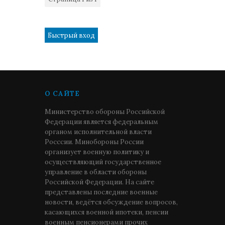
1
О САЙТЕ
Министерство обороны Российской
Федерации является федеральным
органом исполнительной власти
Росссии. Минобороны России
организует военную политику и
осуществляющий государственное
управление в области обороны
Российской Федерации. На сайте
представлены последние военные
новости, ведётся обсуждение вопросов,
касающихся военной ипотеки, пенсии
военным пенсионерами прочих