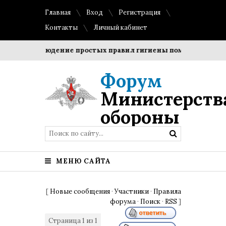
Главная
Вход
Регистрация
Контакты
Личный кабинет
?
Соблюдение простых правил гигиены помогает сохранит
Форум
Министерств
обороны
МЕНЮ САЙТА
[
Новые сообщения
·
Участники
·
Правила
форума
·
Поиск
·
RSS
]
Страница
1
из
1