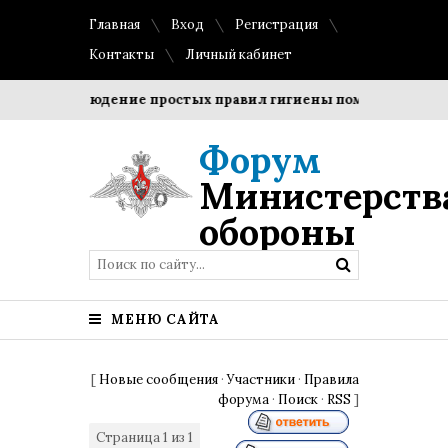
Главная
Вход
Регистрация
Контакты
Личный кабинет
и?
Соблюдение простых правил гигиены помогает сохрани
Форум
Министерств
обороны
МЕНЮ САЙТА
[
Новые сообщения
·
Участники
·
Правила
форума
·
Поиск
·
RSS
]
Страница
1
из
1