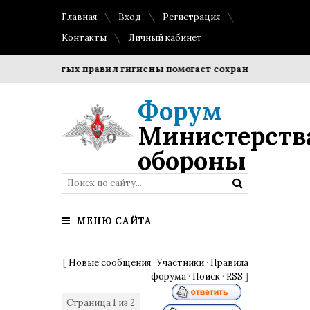
Главная
Вход
Регистрация
Контакты
Личный кабинет
простых правил гигиены помогает сохранить прозрачность 
Форум
Министерств
обороны
МЕНЮ САЙТА
[
Новые сообщения
·
Участники
·
Правила
форума
·
Поиск
·
RSS
]
Страница
1
из
2