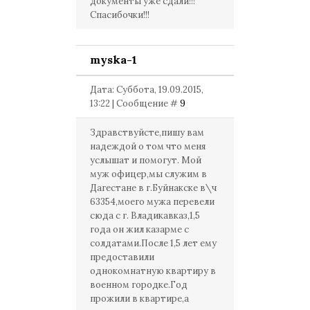
документы уже сдали!!!
Спасибочки!!!
myska-1
Дата: Суббота, 19.09.2015,
13:22 | Сообщение #
9
Здравствуйсте,пишу вам
надеждой о том что меня
услышат и помогут. Мой
муж офицер,мы служим в
Дагестане в г.Буйнакске в\ч
63354,моего мужа перевели
сюда с г. Владикавказ,1,5
года он жил казарме с
солдатами.После 1,5 лет ему
предоставили
однокомнатную квартиру в
военном городке.Год
прожили в квартире,а