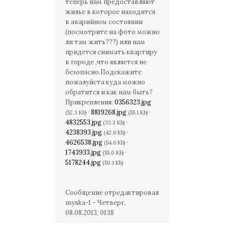
теперь нам предоставляют
жилье в которое находится
в аварийном состоянии
(посмотрите на фото можно
ли там жить???) или нам
придется снимать квартиру
в городе ,что является не
безопасно.Подскажите
пожалуйста куда можно
обратится и как нам быть?
Прикрепления:
0356323.jpg
·
8819268.jpg
·
(52.3 Kb)
(55.1 Kb)
4832553.jpg
·
(33.3 Kb)
4238393.jpg
·
(42.6 Kb)
4626538.jpg
·
(54.6 Kb)
1743933.jpg
·
(55.0 Kb)
5178244.jpg
(50.1 Kb)
Сообщение отредактировал
myska-1
-
Четверг,
08.08.2013, 01:18