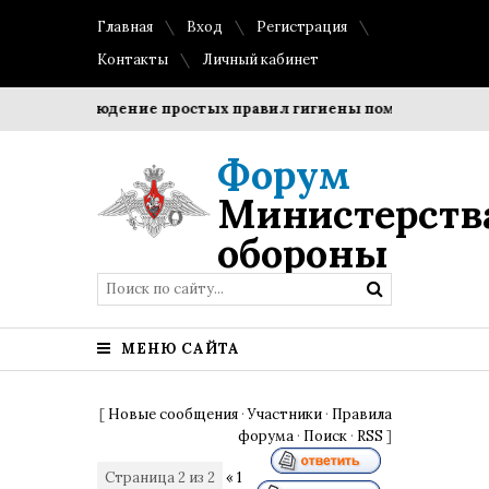
Главная
Вход
Регистрация
Контакты
Личный кабинет
?
Соблюдение простых правил гигиены помогает сохранит
Форум
Министерств
обороны
МЕНЮ САЙТА
[
Новые сообщения
·
Участники
·
Правила
форума
·
Поиск
·
RSS
]
Страница
2
из
2
«
1