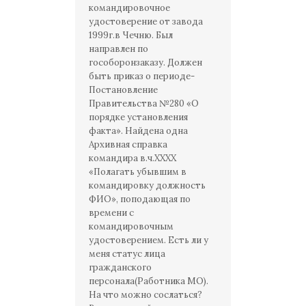
командировочное
удостоверение от завода
1999г.в Чечню. Был
направлен по
гособоронзаказу. Должен
быть приказ о периоде-
Постановление
Правительства №280 «О
порядке установления
факта». Найдена одна
Архивная справка
командира в.ч.ХХХХ
«Полагать убывшим в
командировку должность
ФИО», поподающая по
времени с
командировочным
удостоверением. Есть ли у
меня статус лица
гражданского
персонала(Работника МО).
На что можно сослаться?