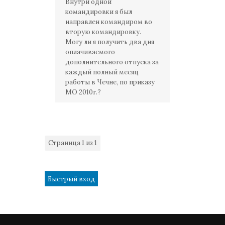
Внутри одной
командировки я был
направлен командиром во
вторую командировку.
Могу ли я получить два дня
оплачиваемого
дополнительного отпуска за
каждый полный месяц
работы в Чечне, по приказу
МО 2010г.?
Страница
1
из
1
1