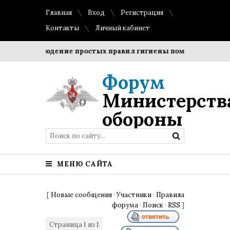
Главная
Вход
Регистрация
Контакты
Личный кабинет
и?
Соблюдение простых правил гигиены помогает сохранит
Форум
Министерств
обороны
МЕНЮ САЙТА
[
Новые сообщения
·
Участники
·
Правила
форума
·
Поиск
·
RSS
]
Страница
1
из
1