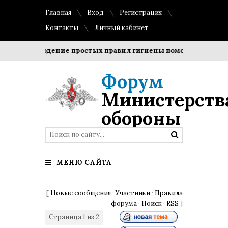
Главная
Вход
Регистрация
Контакты
Личный кабинет
Соблюдение простых правил гигиены помогает сохранить
Форум
Министерств
обороны
МЕНЮ САЙТА
[
Новые сообщения
·
Участники
·
Правила
форума
·
Поиск
·
RSS
]
Страница
1
из
2