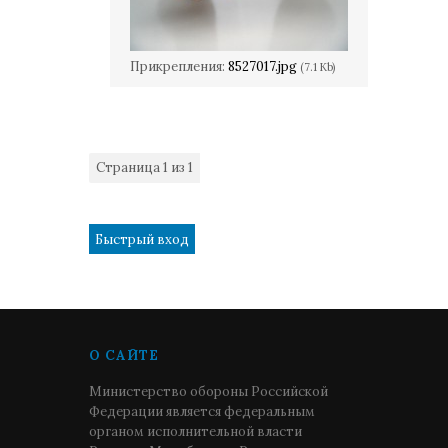
Прикрепления:
8527017.jpg
(7.1 Kb)
Страница
1
из
1
1
О САЙТЕ
Министерство обороны Российской
Федерации является федеральным
органом исполнительной власти