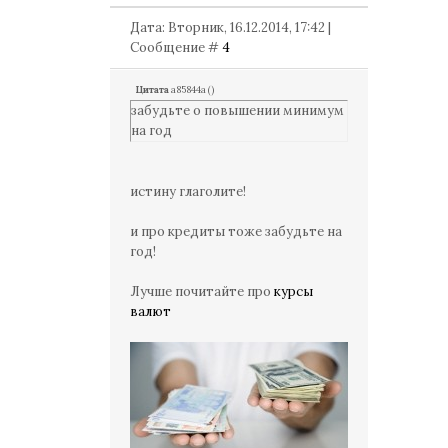
Дата: Вторник, 16.12.2014, 17:42 |
Сообщение #
4
Цитата
a85844a
(
)
забудьте о повышении минимум
на год
истину глаголите!
и про кредиты тоже забудьте на
год!
Лучше почитайте про
курсы
валют