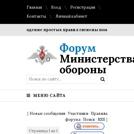
Главная
Вход
Регистрация
Контакты
Личный кабинет
?
Соблюдение простых правил гигиены помогает сохранит
Форум
Министерств
обороны
МЕНЮ САЙТА
[
Новые сообщения
·
Участники
·
Правила
форума
·
Поиск
·
RSS
]
Страница
1
из
1