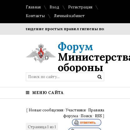
Главная
Вход
Регистрация
Контакты
Личный кабинет
ки?
Соблюдение простых правил гигиены помогает сохран
Форум
Министерств
обороны
МЕНЮ САЙТА
[
Новые сообщения
·
Участники
·
Правила
форума
·
Поиск
·
RSS
]
Страница
1
из
1