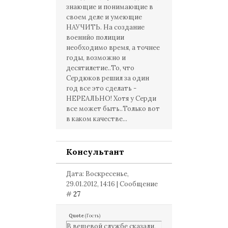
знающие и понимающие в
своем деле и умеющие
НАУЧИТЬ. На создание
военнйо полиции
необходимо время, а точнее
годы, возможно и
десятилетие..То, что
Сердюков решил за один
год все это сделать -
НЕРЕАЛЬНО! Хотя у Серди
все может быть..Только вот
в каком качестве...
Консультант
Дата: Воскресенье,
29.01.2012, 14:16 | Сообщение
#
27
Quote
(
Гость
)
В вещевой службе сказали,