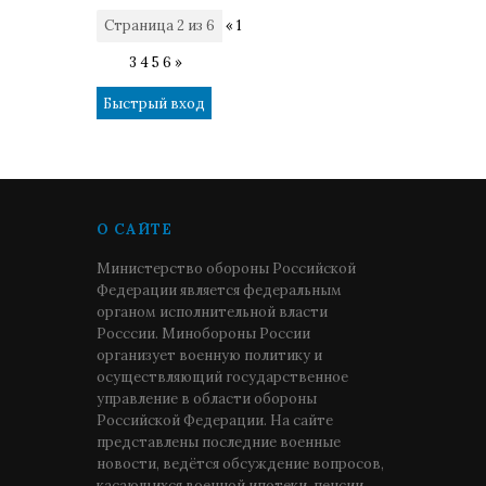
Страница
2
из
6
«
1
2
3
4
5
6
»
О САЙТЕ
Министерство обороны Российской
Федерации является федеральным
органом исполнительной власти
Росссии. Минобороны России
организует военную политику и
осуществляющий государственное
управление в области обороны
Российской Федерации. На сайте
представлены последние военные
новости, ведётся обсуждение вопросов,
касающихся военной ипотеки, пенсии