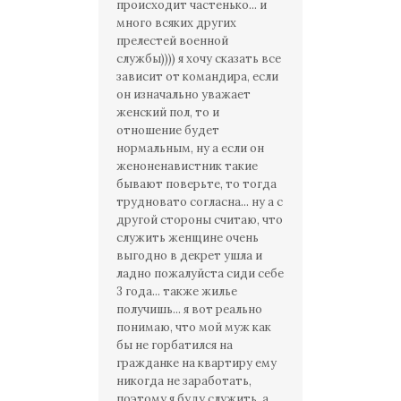
происходит частенько... и
много всяких других
прелестей военной
службы)))) я хочу сказать все
зависит от командира, если
он изначально уважает
женский пол, то и
отношение будет
нормальным, ну а если он
женоненавистник такие
бывают поверьте, то тогда
трудновато согласна... ну а с
другой стороны считаю, что
служить женщине очень
выгодно в декрет ушла и
ладно пожалуйста сиди себе
3 года... также жилье
получишь... я вот реально
понимаю, что мой муж как
бы не горбатился на
гражданке на квартиру ему
никогда не заработать,
поэтому я буду служить, а