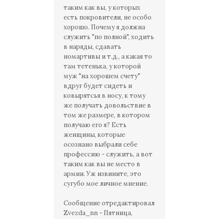
таким как вы, у которых
есть покровители, не особо
хорошо. Почему я должна
служить "по полной", ходить
в наряды, сдавать
номартивы и т.д., а какая то
там тетенька, у которой
муж "на хорошем счету"
вдруг будет сидеть и
ковырятсья в носу, к тому
же получать довольствие в
том же размере, в котором
получаю его я? Есть
женщины, которые
осознано выбрали себе
профессию - служить, а вот
таким как вы не место в
армии. Уж извините, это
сугубо мое личное мнение.
Сообщение отредактировал
Zvezda_nn
-
Пятница,