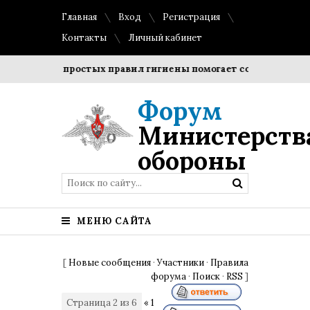
Главная
Вход
Регистрация
Контакты
Личный кабинет
юдение простых правил гигиены помогает сохранить прозрач
Форум
Министерств
обороны
МЕНЮ САЙТА
[
Новые сообщения
·
Участники
·
Правила
форума
·
Поиск
·
RSS
]
Страница
2
из
6
«
1