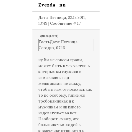
Zvezda_nn
Дата: Пятница, 02.12.2011,
13:49 | Сообщение #
17
Quote
(
Гость
)
ГостьДата: Пятница,
Сегодня, 07:16
ну Вы не совсем правы,
может быть в тех частях, в
которых вы служили и
измывались над
женщинами, не скажу,
чтобы к нам относились как
то по особому, такие же
требования как и к
мужчинам и ни какого
издевательства нет.
Наоборот, скажу, что
большинство людей в
коллективе относится к