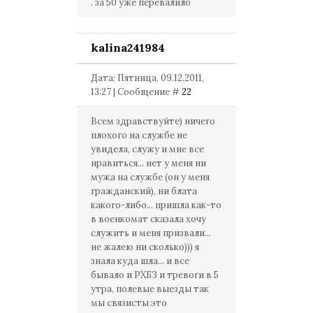
. за 50 уже перевалило
kalina241984
Дата: Пятница, 09.12.2011,
13:27 | Сообщение #
22
Всем здравствуйте) ничего
плохого на службе не
увидела, служу и мне все
нравиться... нет у меня ни
мужа на службе (он у меня
гражданский), ни блата
какого-либо... пришла как-то
в военкомат сказала хочу
служить и меня призвали...
не жалею ни сколько))) я
знала куда шла... и все
бывало и РХБЗ и тревоги в 5
утра, полевые выезды так
мы связисты это