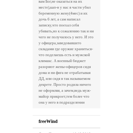
вам Бог,не оказаться на их
месте),кап-н у нас в части убил
беременную жену(4мес) и их
дочь 6 лет, а сам написал
записку,что поехал себя
убивать,но к сожалению так и ни
чего не получилось у него. И это
у офицера,заведовавшего
складами где оружие храниться-
что поделаешь есть и мужской
климакс. А военный бюджет
разоряют жены-офицеров сидя
дома и ни фига не отрабатывая
ДД, или сидя в так называемом
декрете. Просто родила ничего
не оформляя, а зачем,ведь муж-
майор прикроет,тем более что
она у него в подразделении
freeWind