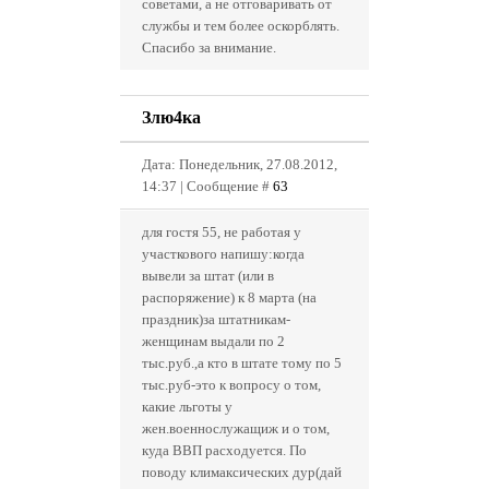
советами, а не отговаривать от
службы и тем более оскорблять.
Спасибо за внимание.
Злю4ка
Дата: Понедельник, 27.08.2012,
14:37 | Сообщение #
63
для гостя 55, не работая у
участкового напишу:когда
вывели за штат (или в
распоряжение) к 8 марта (на
праздник)за штатникам-
женщинам выдали по 2
тыс.руб.,а кто в штате тому по 5
тыс.руб-это к вопросу о том,
какие льготы у
жен.военнослужащиж и о том,
куда ВВП расходуется. По
поводу климаксических дур(дай