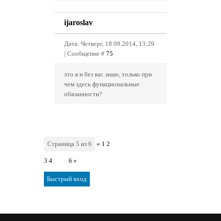
ijaroslav
Дата: Четверг, 18.09.2014, 13:29
| Сообщение #
75
это я и без вас знаю, только при
чем здесь функциональные
обязанности?
Страница
5
из
6
«
1
2
3
4
5
6
»