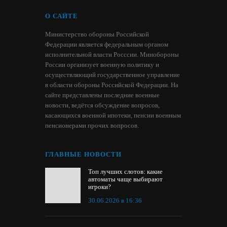
О САЙТЕ
Министерство обороны Российской
Федерации является федеральным органом
исполнительной власти Росссии. Минобороны
России организует военную политику и
осуществляющий государственное управление
в области обороны Российской Федерации. На
сайте представлены последние военные
новости, ведётся обсуждение вопросов,
касающихся военной ипотеки, пенсии военным
пенсионерами прочих вопросов.
ГЛАВНЫЕ НОВОСТИ
Топ лучших слотов: какие
автоматы чаще выбирают
игроки?
30.06.2026 в 16:36