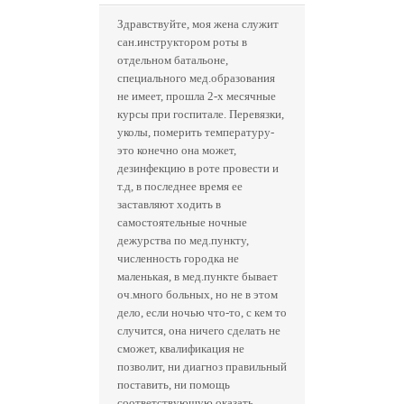
Здравствуйте, моя жена служит
сан.инструктором роты в
отдельном батальоне,
специального мед.образования
не имеет, прошла 2-х месячные
курсы при госпитале. Перевязки,
уколы, померить температуру-
это конечно она может,
дезинфекцию в роте провести и
т.д, в последнее время ее
заставляют ходить в
самостоятельные ночные
дежурства по мед.пункту,
численность городка не
маленькая, в мед.пункте бывает
оч.много больных, но не в этом
дело, если ночью что-то, с кем то
случится, она ничего сделать не
сможет, квалификация не
позволит, ни диагноз правильный
поставить, ни помощь
соответствующую оказать,