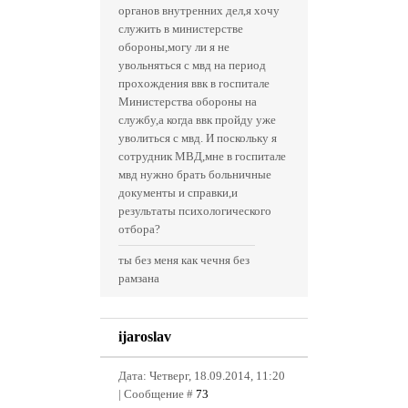
органов внутренних дел,я хочу
служить в министерстве
обороны,могу ли я не
увольняться с мвд на период
прохождения ввк в госпитале
Министерства обороны на
службу,а когда ввк пройду уже
уволиться с мвд. И поскольку я
сотрудник МВД,мне в госпитале
мвд нужно брать больничные
документы и справки,и
результаты психологического
отбора?
ты без меня как чечня без
рамзана
ijaroslav
Дата: Четверг, 18.09.2014, 11:20
| Сообщение #
73