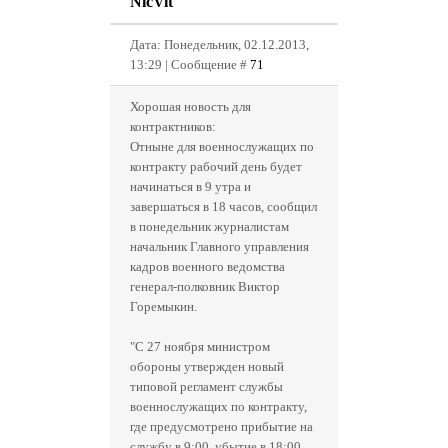
NicVit
Дата: Понедельник, 02.12.2013,
13:29 | Сообщение #
71
Хорошая новость для
контрактников:
Отныне для военнослужащих по
контракту рабочий день будет
начинаться в 9 утра и
завершаться в 18 часов, сообщил
в понедельник журналистам
начальник Главного управления
кадров военного ведомства
генерал-полковник Виктор
Горемыкин.
"С 27 ноября министром
обороны утвержден новый
типовой регламент службы
военнослужащих по контракту,
где предусмотрено прибытие на
службу в 9:00, убытие в 18:00.