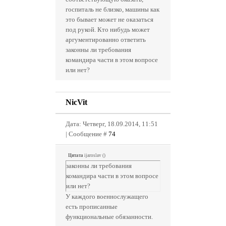
госпиталь не близко, машины как
это бывает может не оказаться
под рукой. Кто нибудь может
аргументированно ответить
законны ли требования
командира части в этом вопросе
или нет?
NicVit
Дата: Четверг, 18.09.2014, 11:51
| Сообщение #
74
Цитата
ijaroslav
(
)
законны ли требования
командира части в этом вопросе
или нет?
У каждого военнослужащего
есть прописанные
функциональные обязанности.