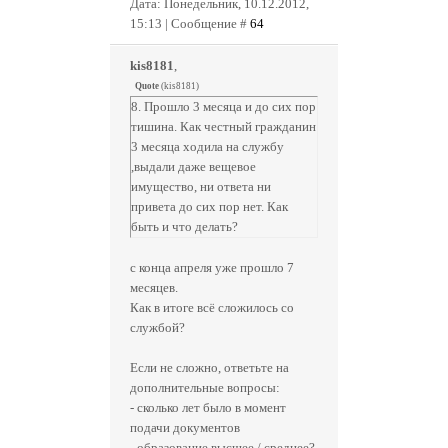
Дата: Понедельник, 10.12.2012,
15:13 | Сообщение #
64
kis8181
,
Quote
(
kis8181
)
8. Прошло 3 месяца и до сих пор
тишина. Как честный гражданин
3 месяца ходила на службу
,выдали даже вещевое
имущество, ни ответа ни
привета до сих пор нет. Как
быть и что делать?
с конца апреля уже прошло 7
месяцев.
Как в итоге всё сложилось со
службой?
Если не сложно, ответьте на
дополнительные вопросы:
- сколько лет было в момент
подачи документов
- образование высшее / среднее?