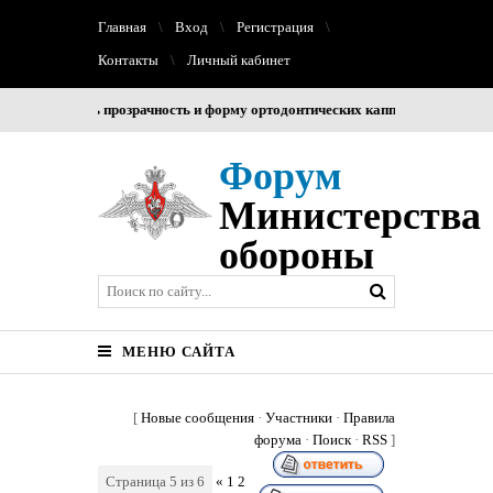
Главная
Вход
Регистрация
Контакты
Личный кабинет
хранить прозрачность и форму ортодонтических капп на весь период лечен
Форум
Министерства
обороны
МЕНЮ САЙТА
[
Новые сообщения
·
Участники
·
Правила
форума
·
Поиск
·
RSS
]
Страница
5
из
6
«
1
2