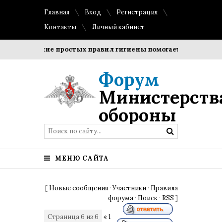
Главная
Вход
Регистрация
Контакты
Личный кабинет
облюдение простых правил гигиены помогает сохранить проз
Форум
Министерств
обороны
МЕНЮ САЙТА
[
Новые сообщения
·
Участники
·
Правила
форума
·
Поиск
·
RSS
]
Страница
6
из
6
«
1