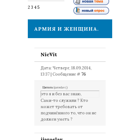
2
3
4
5
6
АРМИЯ И ЖЕНЩИНА.
NicVit
Дата: Четверг, 18.09.2014,
13:37 | Сообщение #
76
Цитата
ijaroslav
(
)
это я и без вас знаю,
Сами-то служили ? Кто
может требовать от
подчинённого то, что он не
должен уметь ?
ijaroslav