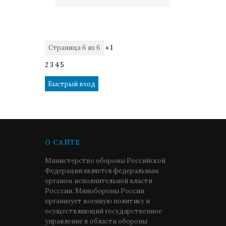
Страница
6
из
6
«
1
2
3
4
5
6
О САЙТЕ
Министерство обороны Российской
Федерации является федеральным
органом исполнительной власти
Росссии. Минобороны России
организует военную политику и
осуществляющий государственное
управление в области обороны