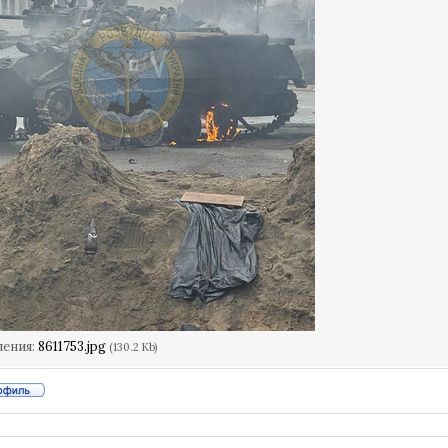
ления:
8611753.jpg
(130.2 Kb)