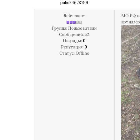
puhu34678799
Лейтенант
МО РФ по
артиллер
Группа: Пользователи
Сообщений:
52
Награды:
0
Репутация:
0
Статус:
Offline