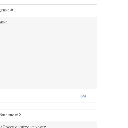
бщение #
1
аине.
Сообщение #
2
а Россию никто не хочет.