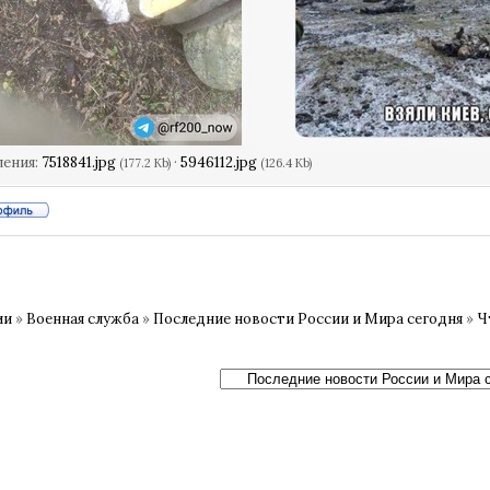
ления:
7518841.jpg
·
5946112.jpg
(177.2 Kb)
(126.4 Kb)
ии
»
Военная служба
»
Последние новости России и Мира сегодня
»
Ч