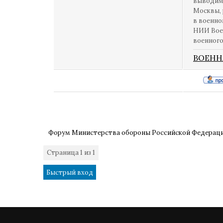
выводимы
Москвы, 
в военно
НИИ Воен
военного
ВОЕНН
Форум Министерства обороны Российской Федерац
Страница
1
из
1
1