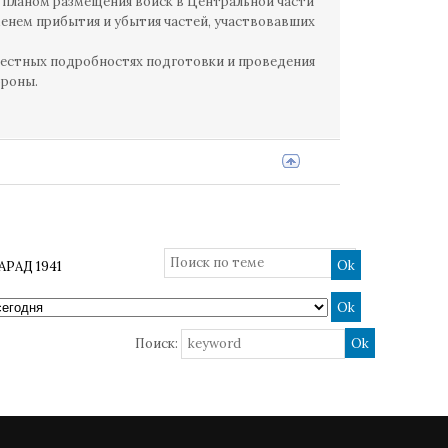
 планом размещения войск в Центральной части
менем прибытия и убытия частей, участвовавших
естных подробностях подготовки и проведения
ороны.
АРАД 1941
Поиск: