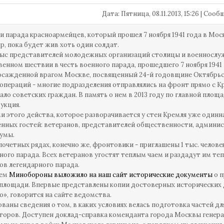
Дата: Пятница, 08.11.2013, 15:26 | Соо
и парада красноармейцев, который прошел 7 ноября 1941 года в Мос
ор, пока будет жив хоть один солдат.
тыс представителей молодежных организаций столицы и военнослуж
енном шествии в честь военного парада, прошедшего 7 ноября 1941
осажденной врагом Москве, посвященный 24-й годовщине Октябрьс
операций - многие подразделения отправлялись на фронт прямо с К
ло советских граждан. В память о нем в 2013 году по главной площ
укция.
и этого действа, которое разворачивается у стен Кремля уже одинна
нных гостей: ветеранов, представителей общественности, админи
умы.
почетных рядах, конечно же, фронтовики - приглашены 1 тыс. человек
ного парада. Всех ветеранов угостят теплым чаем и раздадут им те
ов легендарного парада.
тем
Минобороны выложило на наш сайт исторические документы
о п
площади. Впервые представлены копии достоверных исторических д
о», говорится на сайте ведомства.
ваны сведения о том, в каких условиях велась подготовка частей дл
торов. Доступен доклад-справка коменданта города Москвы генерал