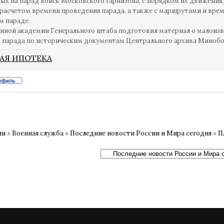
х на парад войск Московского гарнизона, с порядком их движения,
расчетом времени проведения парада, а также с маршрутами и вре
м параде.
ной академии Генерального штаба подготовил материал о малоизв
 парада по историческим документам Центрального архива Миноб
АЯ ИПОТЕКА
ии
»
Военная служба
»
Последние новости России и Мира сегодня
»
П