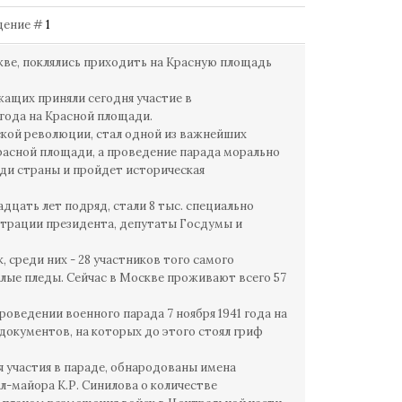
бщение #
1
кве, поклялись приходить на Красную площадь
ащих приняли сегодня участие в
 года на Красной площади.
кой революции, стал одной из важнейших
расной площади, а проведение парада морально
ади страны и пройдет историческая
дцать лет подряд, стали 8 тыс. специально
страции президента, депутаты Госдумы и
, среди них - 28 участников того самого
плые пледы. Сейчас в Москве проживают всего 57
роведении военного парада 7 ноября 1941 года на
окументов, на которых до этого стоял гриф
я участия в параде, обнародованы имена
-майора К.Р. Синилова о количестве