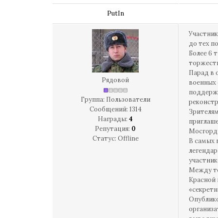
PutIn
Участник
до тех п
Более 6 
торжеств
Парад в 
Рядовой
военных 
поддержа
Группа: Пользователи
реконстр
Сообщений:
1314
Зрителям
Награды:
4
приглаше
Репутация:
0
Мосгорд
Статус:
Offline
В самых 
легендар
участник
Между 
Красной 
«секретн
Опублико
организа