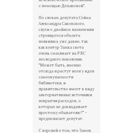
с помощью Демаковой".
По словам депутата Сейма
Александра Саковского,
слухи о двойном назначении
строящегося объекта
появились уже давно, так
как контур Замка света
очень смахивает на РЛС
последнего поколения.
"Может быть, именно
отсюда и растут ноги у идеи
самоокупаемости
библиотеки, и
правительство имеет в виду
альтернативные источники
покрытия расходов, о
которых не докладывает
простому обывателю?" -
предполагает депутат.
С версией о том, что Замок