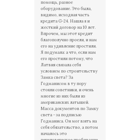
помощь, разное
оборудование. Это была,
видимо, исходная часть
кредита G-24. Нашла я и
жесткий договор на 10 лет.
Впрочем, мы этот кредит
благополучно проели, и нам
его на удивление простили.
Я подумала: а что, если нам
его простили потому, что
Латвия связала себя
условием по строительству
Замка света? За
Годманисом в ту пору
стояли советники, и очень
многие из них были из
американских латышей.
Масса документов по Замку
света - за подписью
Годманиса. Он мог взять на
себя обязательство, а потом
началось это
нечеловеческое пробивание