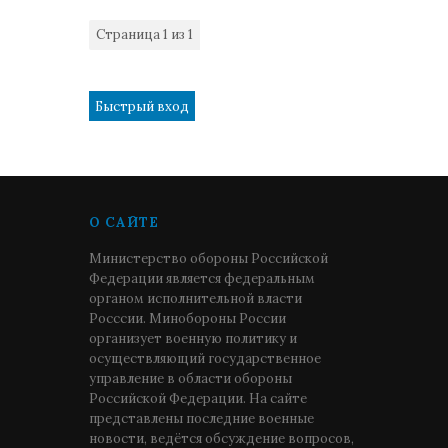
Страница
1
из
1
1
О САЙТЕ
Министерство обороны Российской
Федерации является федеральным
органом исполнительной власти
Росссии. Минобороны России
организует военную политику и
осуществляющий государственное
управление в области обороны
Российской Федерации. На сайте
представлены последние военные
новости, ведётся обсуждение вопросов,