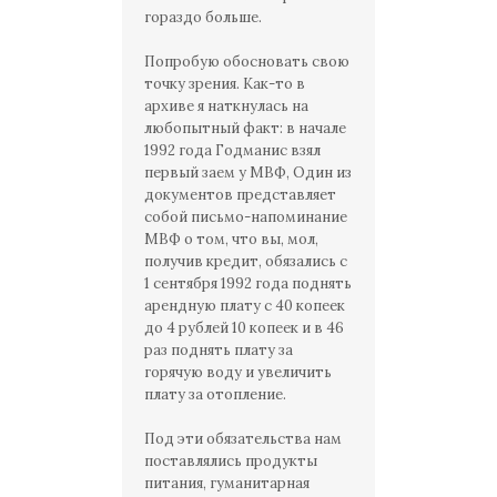
гораздо больше.
Попробую обосновать свою
точку зрения. Как-то в
архиве я наткнулась на
любопытный факт: в начале
1992 года Годманис взял
первый заем у МВФ, Один из
документов представляет
собой письмо-напоминание
МВФ о том, что вы, мол,
получив кредит, обязались с
1 сентября 1992 года поднять
арендную плату с 40 копеек
до 4 рублей 10 копеек и в 46
раз поднять плату за
горячую воду и увеличить
плату за отопление.
Под эти обязательства нам
поставлялись продукты
питания, гуманитарная