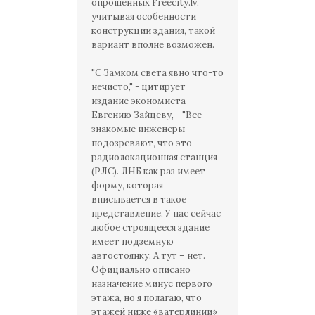
опрошенных Freecity.lv,
учитывая особенности
конструкции здания, такой
вариант вполне возможен.
"С Замком света явно что-то
нечисто," - цитирует
издание экономиста
Евгению Зайцеву, - "Все
знакомые инженеры
подозревают, что это
радиолокационная станция
(РЛС). ЛНБ как раз имеет
форму, которая
вписывается в такое
представление. У нас сейчас
любое строящееся здание
имеет подземную
автостоянку. А тут – нет.
Официально описано
назначение минус первого
этажа, но я полагаю, что
этажей ниже «ватерлинии»