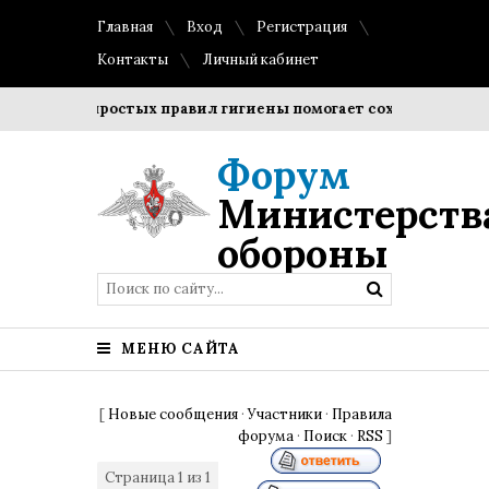
Главная
Вход
Регистрация
Контакты
Личный кабинет
юдение простых правил гигиены помогает сохранить прозрач
Форум
Министерств
обороны
МЕНЮ САЙТА
[
Новые сообщения
·
Участники
·
Правила
форума
·
Поиск
·
RSS
]
Страница
1
из
1