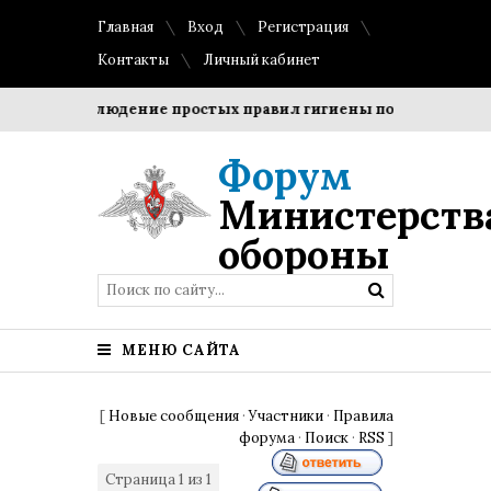
Главная
Вход
Регистрация
Контакты
Личный кабинет
ки?
Соблюдение простых правил гигиены помогает сохран
Форум
Министерств
обороны
МЕНЮ САЙТА
[
Новые сообщения
·
Участники
·
Правила
форума
·
Поиск
·
RSS
]
Страница
1
из
1