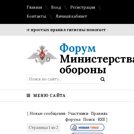
Главная
Вход
Регистрация
Контакты
Личный кабинет
облюдение простых правил гигиены помогает сохранить про
Форум
Министерств
обороны
МЕНЮ САЙТА
[
Новые сообщения
·
Участники
·
Правила
форума
·
Поиск
·
RSS
]
Страница
1
из
2