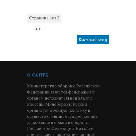
Страница
1
из
2
1
2
»
О САЙТЕ
Министерство обороны Российской
Федерации является федеральным
органом исполнительной власти
Росссии. Минобороны России
организует военную политику и
осуществляющий государственное
управление в области обороны
Российской Федерации. На сайте
представлены последние военные