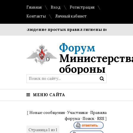
Главная
Вход
Регистрация
Контакты
Личный кабинет
оки?
Соблюдение простых правил гигиены помогает сохра
Форум
Министерств
обороны
МЕНЮ САЙТА
[
Новые сообщения
·
Участники
·
Правила
форума
·
Поиск
·
RSS
]
Страница
1
из
1