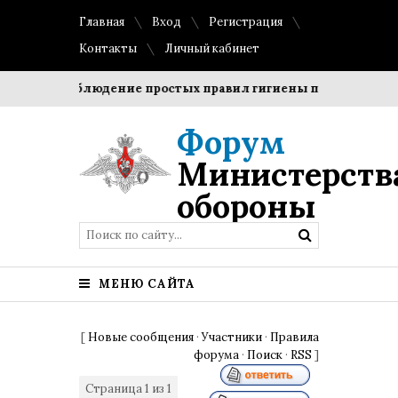
Главная
Вход
Регистрация
Контакты
Личный кабинет
оки?
Соблюдение простых правил гигиены помогает сохра
Форум
Министерств
обороны
МЕНЮ САЙТА
[
Новые сообщения
·
Участники
·
Правила
форума
·
Поиск
·
RSS
]
Страница
1
из
1