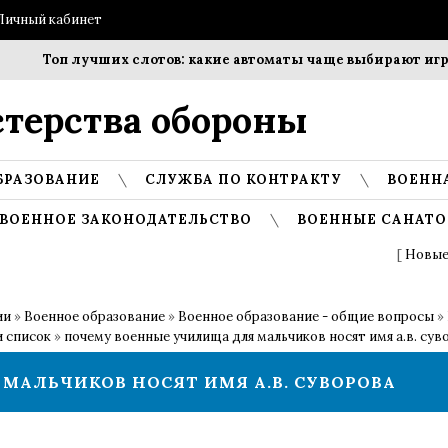
Личный кабинет
Топ лучших слотов: какие автоматы чаще выбирают игрок
терства обороны
БРАЗОВАНИЕ
СЛУЖБА ПО КОНТРАКТУ
ВОЕНН
ВОЕННОЕ ЗАКОНОДАТЕЛЬСТВО
ВОЕННЫЕ САНАТО
[
Новые
ии
»
Военное образование
»
Военное образование - общие вопросы
»
и список
»
почему военные училища для мальчиков носят имя а.в. сув
МАЛЬЧИКОВ НОСЯТ ИМЯ А.В. СУВОРОВА