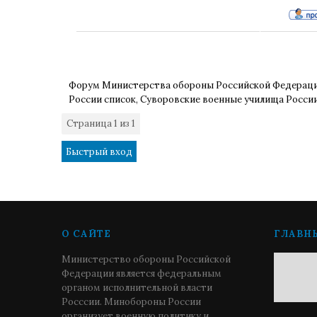
Форум Министерства обороны Российской Федерац
России список, Суворовские военные училища Росси
Страница
1
из
1
1
О САЙТЕ
ГЛАВН
Министерство обороны Российской
Федерации является федеральным
органом исполнительной власти
Росссии. Минобороны России
организует военную политику и