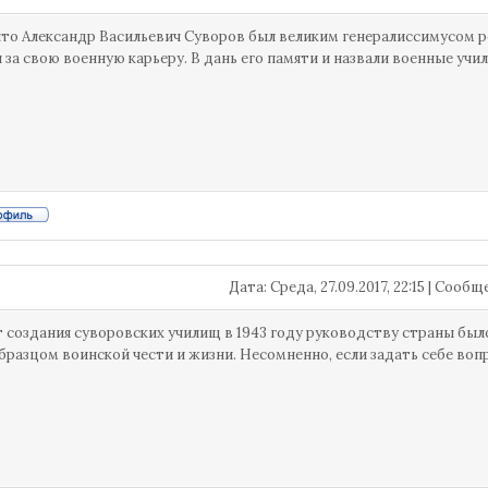
то Александр Васильевич Суворов был великим генералиссимусом ро
 за свою военную карьеру. В дань его памяти и назвали военные учи
Дата: Среда, 27.09.2017, 22:15 | Сооб
 создания суворовских училищ в 1943 году руководству страны бы
образцом воинской чести и жизни. Несомненно, если задать себе вопр