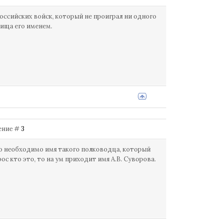
ссийских войск, который не проиграл ни одного
лища его именем.
щение #
3
ло необходимо имя такого полководца, который
ос кто это, то на ум приходит имя А.В. Суворова.