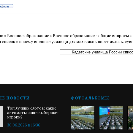
ии
»
Военное образование
»
Военное образование - общие вопросы
»
и список
»
почему военные училища для мальчиков носят имя а.в. сув
ЫЕ НОВОСТИ
ФОТОАЛЬБОМЫ
Топ лучших слотов: какие
автоматы чаще выбирают
игроки?
30.06.2026 в 16:36