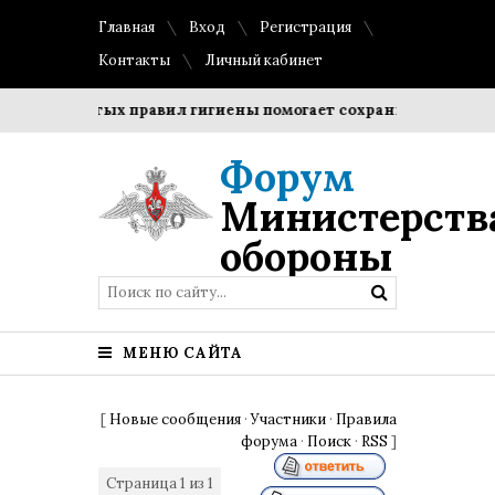
Главная
Вход
Регистрация
Контакты
Личный кабинет
ростых правил гигиены помогает сохранить прозрачность и 
Форум
Министерств
обороны
МЕНЮ САЙТА
[
Новые сообщения
·
Участники
·
Правила
форума
·
Поиск
·
RSS
]
Страница
1
из
1