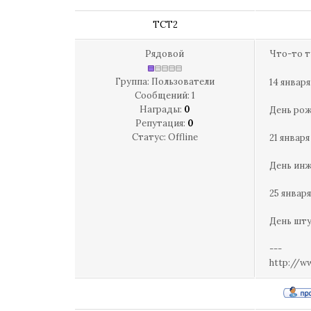
TCT2
Рядовой
Что-то т
Группа: Пользователи
14 января
Сообщений:
1
Награды:
0
День рож
Репутация:
0
Статус:
Offline
21 января
День ин
25 января
День шт
---
http://w