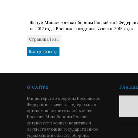
Форум Министерства обороны Российской Федерац
на 2017 год
»
Военные праздники в январе 2015 года
Страница
1
из
1
1
О САЙТЕ
ГЛАВН
Министерство обороны Российской
Федерации является федеральным
органом исполнительной власти
Росссии. Минобороны России
организует военную политику и
осуществляющий государственное
управление в области обороны