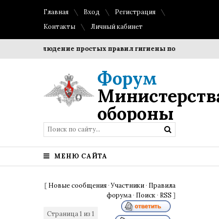
Главная
Вход
Регистрация
Контакты
Личный кабинет
ки?
Соблюдение простых правил гигиены помогает сохран
Форум
Министерств
обороны
МЕНЮ САЙТА
[
Новые сообщения
·
Участники
·
Правила
форума
·
Поиск
·
RSS
]
Страница
1
из
1