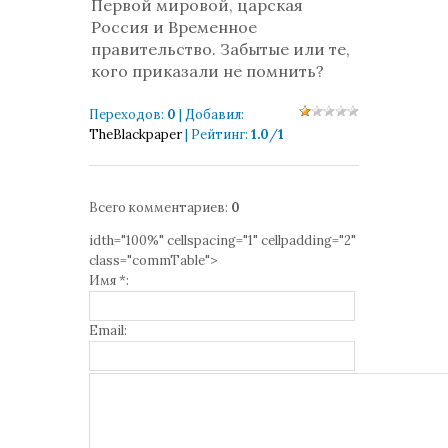
Первой мировой, царская
Россия и Временное
правительство. Забытые или те,
кого приказали не помнить?
Переходов
:
0
|
Добавил
:
TheBlackpaper
|
Рейтинг
:
1.0
/
1
Всего комментариев
:
0
idth="100%" cellspacing="1" cellpadding="2"
class="commTable">
Имя *:
Email: