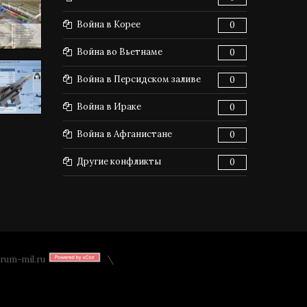
Война в Корее
0
Война во Вьетнаме
0
Война в Персидском заливе
0
Война в Ираке
0
Война в Афганистане
0
Другие конфликты
0
rum-mil.ru