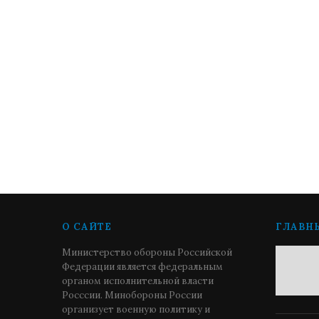
О САЙТЕ
ГЛАВН
Министерство обороны Российской
Федерации является федеральным
органом исполнительной власти
Росссии. Минобороны России
организует военную политику и