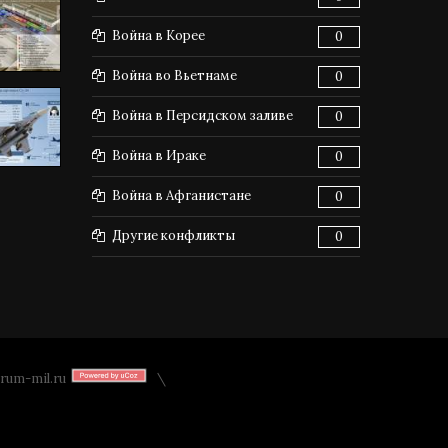
Война в Корее
0
Война во Вьетнаме
0
Война в Персидском заливе
0
Война в Ираке
0
Война в Афганистане
0
Другие конфликты
0
rum-mil.ru