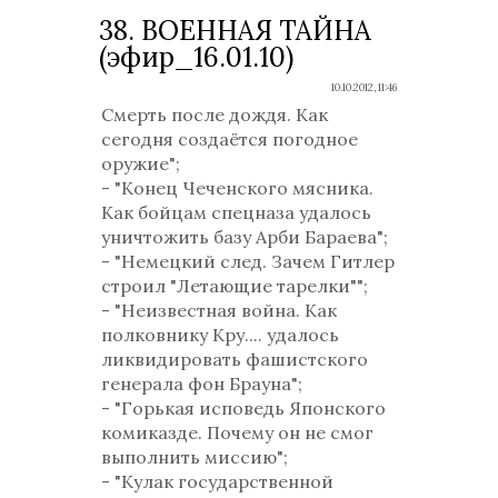
38. ВОЕННАЯ ТАЙНА
(эфир_16.01.10)
10.10.2012, 11:46
Смерть после дождя. Как
сегодня создаётся погодное
оружие";
- "Конец Чеченского мясника.
Как бойцам спецназа удалось
уничтожить базу Арби Бараева";
- "Немецкий след. Зачем Гитлер
строил "Летающие тарелки"";
- "Неизвестная война. Как
полковнику Кру.... удалось
ликвидировать фашистского
генерала фон Брауна";
- "Горькая исповедь Японского
комиказде. Почему он не смог
выполнить миссию";
- "Кулак государственной