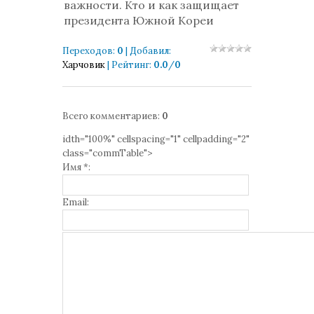
важности. Кто и как защищает
президента Южной Кореи
Переходов
:
0
|
Добавил
:
Харчовик
|
Рейтинг
:
0.0
/
0
Всего комментариев
:
0
idth="100%" cellspacing="1" cellpadding="2"
class="commTable">
Имя *:
Email: