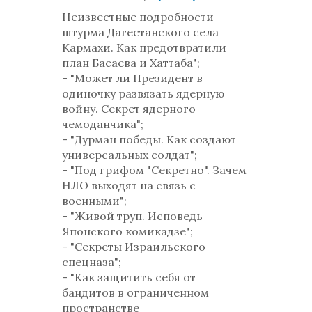
комментариев: 0
Неизвестные подробности
штурма Дагестанского села
Кармахи. Как предотвратили
план Басаева и Хаттаба";
- "Может ли Президент в
одиночку развязать ядерную
войну. Секрет ядерного
чемоданчика";
- "Дурман победы. Как создают
универсальных солдат";
- "Под грифом "Секретно". Зачем
НЛО выходят на связь с
военными";
- "Живой труп. Исповедь
Японского комикадзе";
- "Секреты Израильского
спецназа";
- "Как защитить себя от
бандитов в ограниченном
пространстве