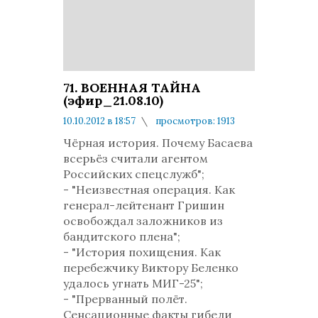
71. ВОЕННАЯ ТАЙНА
(эфир_21.08.10)
10.10.2012 в 18:57
просмотров: 1913
комментариев: 0
Чёрная история. Почему Басаева
всерьёз считали агентом
Российских спецслужб";
- "Неизвестная операция. Как
генерал-лейтенант Гришин
освобождал заложников из
бандитского плена";
- "История похищения. Как
перебежчику Виктору Беленко
удалось угнать МИГ-25";
- "Прерванный полёт.
Сенсационные факты гибели