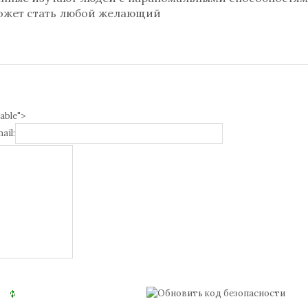
может стать любой желающий
able">
ail: