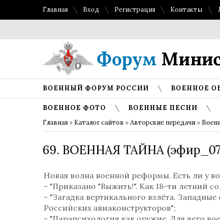
Главная
Вход
Регистрация
Контакты
Форум
Минис
ВОЕННЫЙ ФОРУМ РОССИИ
ВОЕННОЕ О
ВОЕННОЕ ФОТО
ВОЕННЫЕ ПЕСНИ
Главная
»
Каталог сайтов
»
Авторские передачи
»
Военн
69. ВОЕННАЯ ТАЙНА (эфир_07.
Новая волна военной реформы. Есть ли у в
- "Приказано "Выжить!". Как 18-ти летний с
- "Загадка вертикального взлёта. Западные
Российских авиаконструкторов";
- "Парапсихология как оружие. Для чего в