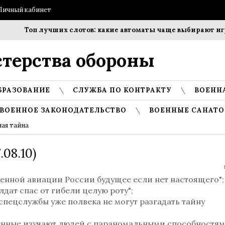
Личный кабинет
Топ лучших слотов: какие автоматы чаще выбирают игро
терства обороны
БРАЗОВАНИЕ
СЛУЖБА ПО КОНТРАКТУ
ВОЕНН
ВОЕННОЕ ЗАКОНОДАТЕЛЬСТВО
ВОЕННЫЕ САНАТО
ая тайна
08.10)
оенной авиации России будущее если нет настоящего"
олдат спас от гибели целую роту";
 спецслужбы уже полвека не могут разгадать тайну
оенные изучают людей с параномальными способностям