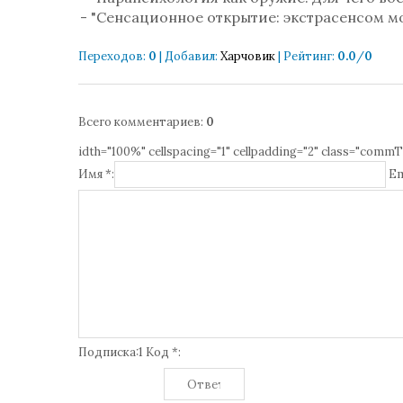
- "Сенсационное открытие: экстрасенсом 
Переходов
:
0
|
Добавил
:
Харчовик
|
Рейтинг
:
0.0
/
0
Всего комментариев
:
0
idth="100%" cellspacing="1" cellpadding="2" class="commT
Имя *:
Em
Подписка:1 Код *: