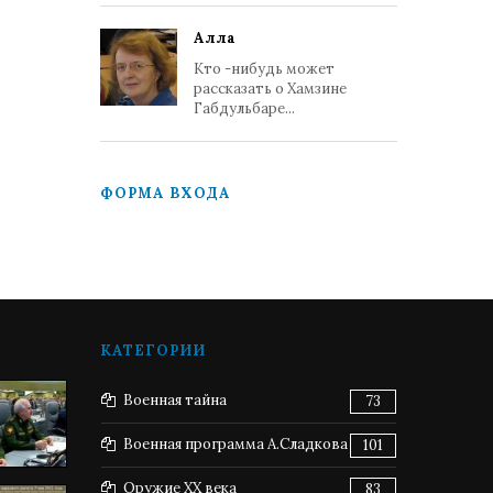
Алла
Кто -нибудь может
рассказать о Хамзине
Габдульбаре...
ФОРМА ВХОДА
КАТЕГОРИИ
Военная тайна
73
Военная программа А.Сладкова
101
Оружие XX века
83