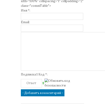
idth="100%" cellspacing="1" cellpadding="2"
class="commTable">
Имя *:
Email:
Подписка:1 Код *: