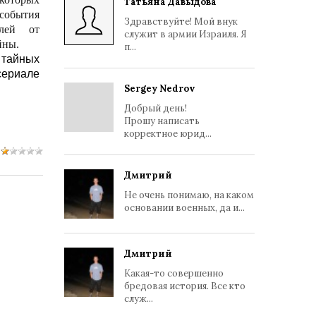
Татьяна Давыдова
 события
Здравствуйте! Мой внук
алей от
служит в армии Израиля. Я
йны.
п...
 тайных
сериале
Sergey Nedrov
Добрый день!
Прошу написать
корректное юрид...
Дмитрий
Не очень понимаю, на каком
основании военных, да и...
Дмитрий
Какая-то совершенно
бредовая история. Все кто
служ...