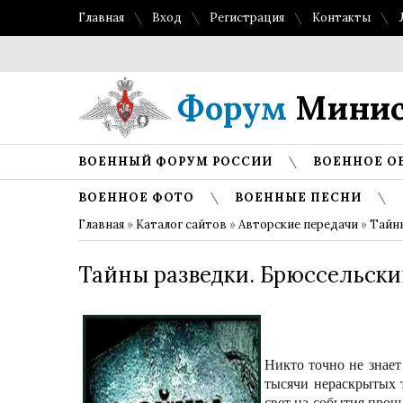
Главная
Вход
Регистрация
Контакты
Форум
Минис
ВОЕННЫЙ ФОРУМ РОССИИ
ВОЕННОЕ О
ВОЕННОЕ ФОТО
ВОЕННЫЕ ПЕСНИ
Главная
»
Каталог сайтов
»
Авторские передачи
»
Тайн
Тайны разведки. Брюссельски
Никто точно не знает
тысячи нераскрытых т
свет на события прош