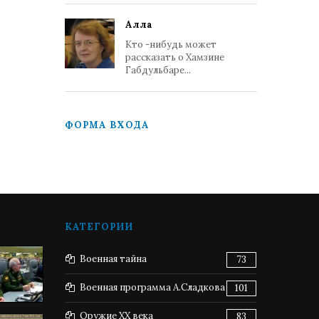
Алла
Кто -нибудь может
рассказать о Хамзине
Габдульбаре...
ФОРМА ВХОДА
КАТЕГОРИИ
Военная тайна
73
Военная программа А.Сладкова
101
Оружие XX века
83