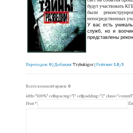
будут участвовать КГ
были реконструир
непосредственных уча
У вас есть уникал
служб, но и воочи
представлены рекон
Переходов
:
0
|
Добавил
:
Tryhukigor
|
Рейтинг
:
1.0
/
1
Всего комментариев
:
0
idth="100%" cellspacing="1" cellpadding="2" class="commT
Имя *:
Em