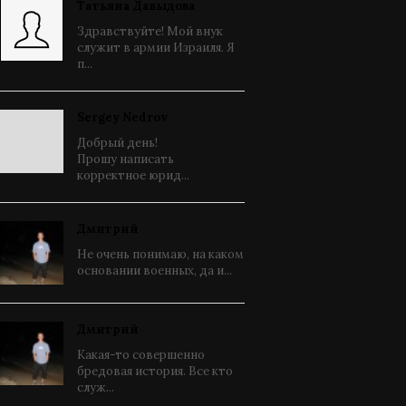
Татьяна Давыдова
Здравствуйте! Мой внук
служит в армии Израиля. Я
п...
Sergey Nedrov
Добрый день!
Прошу написать
корректное юрид...
Дмитрий
Не очень понимаю, на каком
основании военных, да и...
Дмитрий
Какая-то совершенно
бредовая история. Все кто
служ...