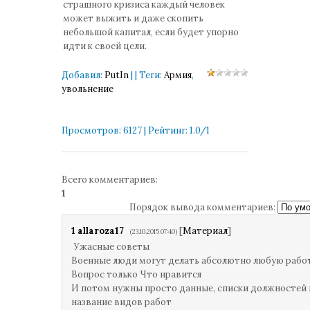
страшного кризиса каждый человек
может выжить и даже скопить
небольшой капитал, если будет упорно
идти к своей цели.
Добавил
:
PutIn
|
|
Теги
:
Армия
,
увольнение
Просмотров
:
6127
|
Рейтинг
:
1.0
/
1
Всего комментариев
:
1
Порядок вывода комментариев:
1
allaroza17
[
Материал
]
(23.10.2015 07:40)
Ужасные советы
Военные люди могут делать абсолютно любую рабо
Вопрос только Что нравится
И потом нужны просто данные, списки должностей 
название видов работ