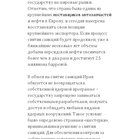
государству на мировые рынки.
Отметим, что страна была одним из
крупнейших
поставщиков автозапчастей
и нефти в Европу, и сегодня намерена
восстановить свои позиции
крупнейшего экспортера. Если процесс
снятия санкций будет продолжен, уже в
ближайшие несколько лет объемы
добычи персидской нефти увеличатся
более чем в два раза и достигнут 2,5
миллиона баррелей.
В обмен на снятие санкций Иран
обязуется не возвращаться к
собственной ядерной программе –
государству запрещено заниматься
собственными разработками, получать
доступ и обладать любыми видами
ядерных вооружений. Такое условие
было определено странами «шестерки»,
принимавшими решение о снятии
санкций. Для обеспечения контроля за
соблюдением условием персидское