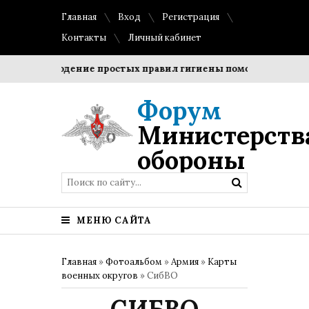
Главная
Вход
Регистрация
Контакты
Личный кабинет
Соблюдение простых правил гигиены помогает сохранить
Форум
Министерств
обороны
МЕНЮ САЙТА
Главная
»
Фотоальбом
»
Армия
»
Карты
военных округов
» СибВО
СИБВО