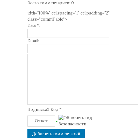
Всего комментариев
:
0
idth="100%" cellspacing="1" cellpadding="2"
class="commTable">
Имя *:
Email:
Подписка:1 Код *: