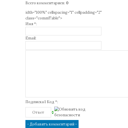
Всего комментариев
:
0
idth="100%" cellspacing="1" cellpadding="2"
class="commTable">
Имя *:
Email:
Подписка:1 Код *: