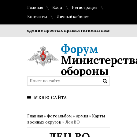
Главная
Вход
Регистрация
Контакты
Личный кабинет
Соблюдение простых правил гигиены помогает сохранить
Форум
Министерств
обороны
МЕНЮ САЙТА
Главная
»
Фотоальбом
»
Армия
»
Карты
военных округов
» Лен ВО
ЛЕН ВО