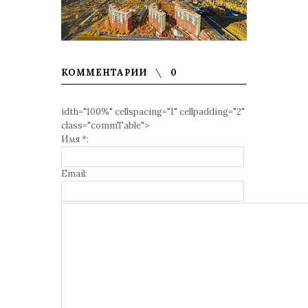
КОММЕНТАРИИ
0
idth="100%" cellspacing="1" cellpadding="2"
class="commTable">
Имя *:
Email: